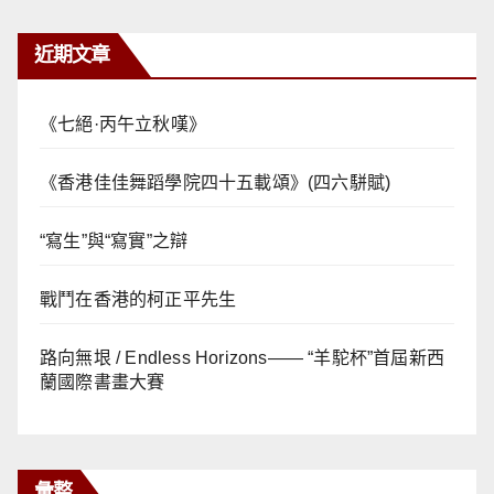
近期文章
《七絕·丙午立秋嘆》
《香港佳佳舞蹈學院四十五載頌》(四六駢賦)
“寫生”與“寫實”之辯
戰鬥在香港的柯正平先生
路向無垠 / Endless Horizons—— “羊駝杯”首屆新西
蘭國際書畫大賽
彙整