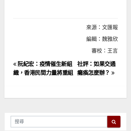
來源：文匯報
編輯：魏雅欣
審校：王言
文
阮紀宏：疫情催生新組
社評：如果交通
章
織，香港民間力量將重組
癱瘓怎麼辦？
導
覽