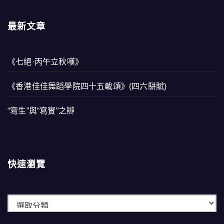
最新文章
《七絕·丙午立秋嘆》
《香港佳佳舞蹈學院四十五載頌》(四六駢賦)
“寫生”與“寫實”之辯
快速瀏覽
快
速