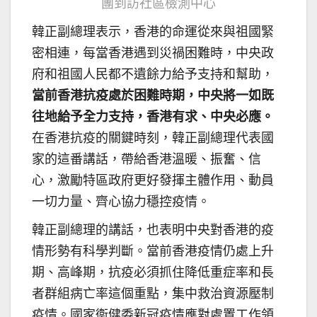
團到訪社區檢測中心
韓正副總理表示，香港的命運從來與祖國緊
密相連，每當香港遇到災禍困難時，中央政
府和祖國人民都不遺餘力給予支持和幫助，
當前香港抗疫處於困難時期，中央將一如既
往地給予全力支持，香港有求、中央必應。
在香港抗疫的關鍵時刻，韓正副總理代表國
家的這番講話，帶給香港溫暖、振奮、信
心，激勵特區政府更好發揮主體作用、動員
一切力量、齊心協力穩控疫情。
韓正副總理的講話，也表明中央對香港的疫
情形勢有科學判斷。當前香港疫情仍處上升
期、高峰期，抗疫必須抓住降低重症率和長
者群組病亡率這個重點，集中救治資源壓制
疫情。國家衞健委新冠疫情應對處置工作領