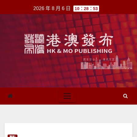
跳
2026 年 8 月 6 日
10：28：53
至
內
容