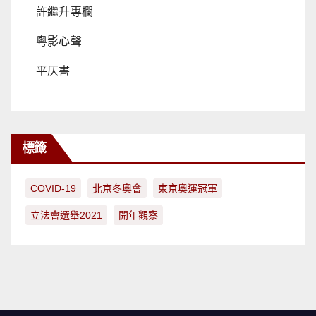
許繼升專欄
粵影心聲
平仄書
標籤
COVID-19
北京冬奧會
東京奧運冠軍
立法會選舉2021
開年觀察