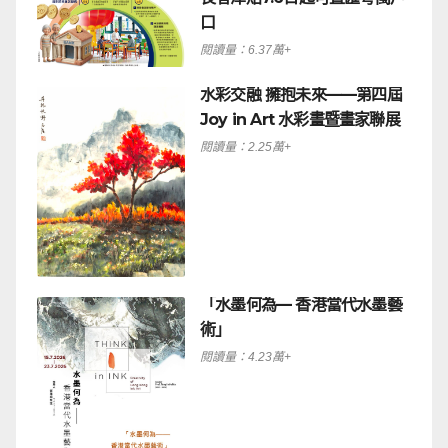
口
閱讀量：6.37萬+
水彩交融 擁抱未來——第四屆
Joy in Art 水彩畫暨畫家聯展
閱讀量：2.25萬+
「水墨何為— 香港當代水墨藝
術」
閱讀量：4.23萬+