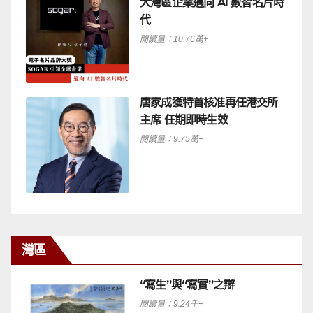
大灣區企業邁向 AI 數智名片時
代
閱讀量：10.76萬+
唐家成獲特首核准再任港交所
主席 任期即時生效
閱讀量：9.75萬+
灣區
“寫生”與“寫實”之辯
閱讀量：9.24千+