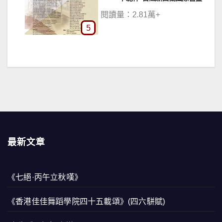
閱讀量：1.21萬+
6
最新文章
《七絕·丙午立秋嘆》
《香港佳佳舞蹈學院四十五載頌》(四六駢賦)