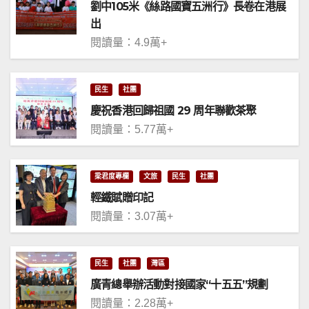
劉中105米《絲路國寶五洲行》長卷在港展
出
閱讀量：4.9萬+
民生
社團
慶祝香港回歸祖國 29 周年聯歡茶聚
閱讀量：5.77萬+
梁君度專欄
文旅
民生
社團
輕鐵賦贈印記
閱讀量：3.07萬+
民生
社團
灣區
廣青總舉辦活動對接國家“十五五”規劃
閱讀量：2.28萬+