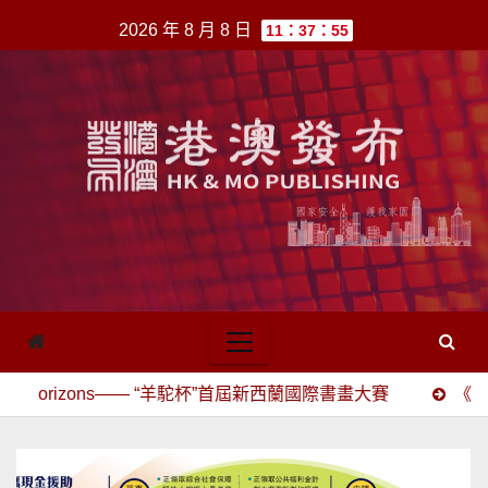
跳
2026 年 8 月 8 日
11：37：55
至
內
容
zons—— “羊駝杯”首屆新西蘭國際書畫大賽
《七絕·丙午立秋嘆