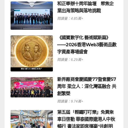
和正舉辦十周年論壇 聚焦企
業出海策略與落地挑戰
閱讀量：4.85萬+
《國寶數字化 藝術賦新篇》
——2026香港Web3藝術品數
字資產專場盛會
閱讀量：6.29萬+
新界廠商會慶國慶77暨會慶57
周年 梁立人：深化灣區融合 共
創繁榮
閱讀量：9.74萬+
第五屆「輕鐵叮叮樂」免費乘
車日啓動 華泰國際邀港人中秋
暢行 書法家即席揮毫“共創明