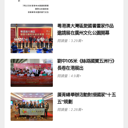
粵港澳大灣區愛國書畫家作品
邀請展在廣州文化公園開幕
閱讀量：3.29萬+
劉中105米《絲路國寶五洲行》
長卷在港展出
閱讀量：4.9萬+
廣青總舉辦活動對接國家“十五
五”規劃
閱讀量：2.28萬+