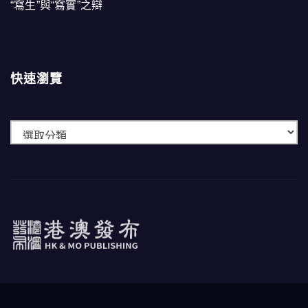
“寫生”與“寫實”之辯
快速瀏覽
快
速
瀏
覽
港澳發布
HK & MO PUBLISHING