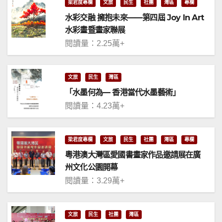
梁君度專欄
文旅
民生
社團
灣區
專欄
水彩交融 擁抱未來——第四屆 Joy In Art
水彩畫暨畫家聯展
閱讀量：2.25萬+
文旅
民生
灣區
「水墨何為— 香港當代水墨藝術」
閱讀量：4.23萬+
梁君度專欄
文旅
民生
社團
灣區
專欄
粵港澳大灣區愛國書畫家作品邀請展在廣
州文化公園開幕
閱讀量：3.29萬+
文旅
民生
社團
灣區