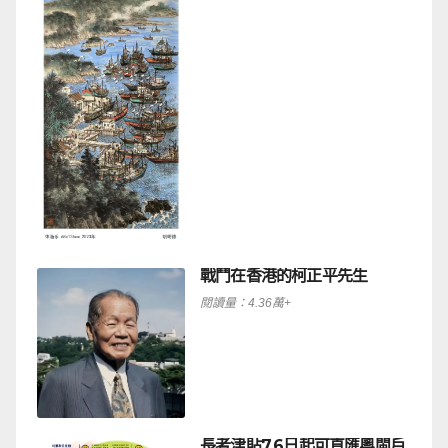
戰鬥在香港的柯正平先生
閱讀量：4.36萬+
長者津貼7.6日起可直匯粵閩戶