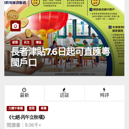
要聞
民生
灣區
長者津貼7.6日起可直匯粵
閩戶口
最新
訪談
時評
方耀平專欄
要聞
專欄
《七絕·丙午立秋嘆》
閱讀量：8.06千+