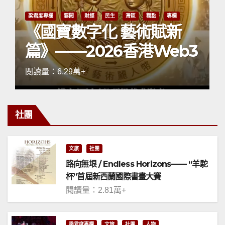
方耀平專欄
觀點
小三通金門行所思
3
閱讀量：16.39萬+
社團
文旅
社團
路向無垠 / Endless Horizons—— “羊駝
杯”首屆新西蘭國際書畫大賽
閱讀量：2.81萬+
梁君度專欄
文旅
社團
人物