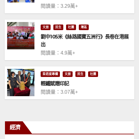
閱讀量：3.29萬+
文旅
民生
社團
灣區
劉中105米《絲路國寶五洲行》長卷在港展
出
閱讀量：4.9萬+
梁君度專欄
文旅
民生
社團
輕鐵賦贈印記
閱讀量：3.07萬+
經濟