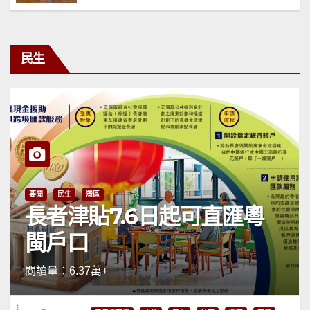
民生
要聞
民生
灣區
長者津貼7.6日起可直匯粵
閩戶口
閱讀量：6.37萬+