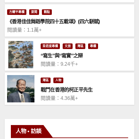
方耀平專欄
要聞
觀點
《香港佳佳舞蹈學院四十五載頌》(四六駢賦)
閱讀量：1.1萬+
梁君度專欄
文旅
灣區
專欄
“寫生”與“寫實”之辯
閱讀量：9.24千+
灣區
人物
戰鬥在香港的柯正平先生
閱讀量：4.36萬+
人物 • 訪談