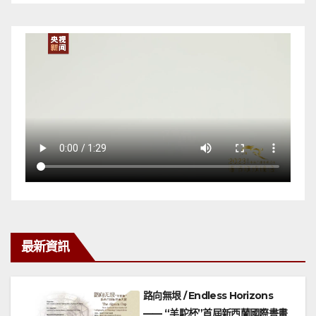
最新資訊
ns
《七絕·嘆颱風》
際書畫