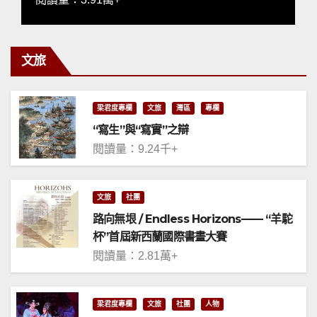
文旅
梁君度專欄
文旅
灣區
專欄
“寫生”與“寫實”之辯
閱讀量：9.24千+
文旅
社團
路向無垠 / Endless Horizons—— “羊駝
杯”首屆新西蘭國際書畫大賽
閱讀量：2.81萬+
梁君度專欄
文旅
社團
人物