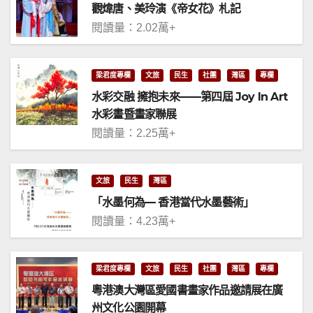
觀煒唐、美玲演《帝女花》札記
閱讀量：2.02萬+
梁君度專欄
文旅
民生
社團
灣區
專欄
水彩交融 擁抱未來——第四屆 Joy In Art
水彩畫暨畫家聯展
閱讀量：2.25萬+
文旅
民生
灣區
「水墨何為— 香港當代水墨藝術」
閱讀量：4.23萬+
梁君度專欄
文旅
民生
社團
灣區
專欄
粵港澳大灣區愛國書畫家作品邀請展在廣
州文化公園開幕