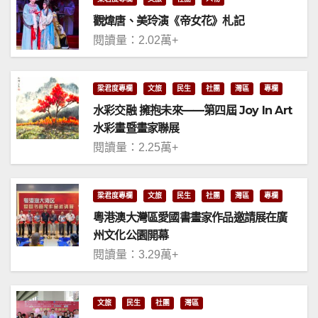
觀煒唐、美玲演《帝女花》札記
閱讀量：2.02萬+
梁君度專欄
文旅
民生
社團
灣區
專欄
水彩交融 擁抱未來——第四屆 Joy In Art
水彩畫暨畫家聯展
閱讀量：2.25萬+
梁君度專欄
文旅
民生
社團
灣區
專欄
粵港澳大灣區愛國書畫家作品邀請展在廣
州文化公園開幕
閱讀量：3.29萬+
文旅
民生
社團
灣區