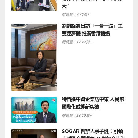
天”
閱讀量：7.76萬+
劉凱旋將出訪「一帶一路」主
要經濟體 推廣香港機遇
閱讀量：12.92萬+
特首攜中資企業訪中東 人民幣
國際化或迎新突破
閱讀量：13.29萬+
SOGAR 創辦人蔡子健：引領