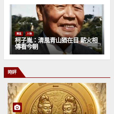
相
梁君度專欄
文旅
人物
《鷓鴝天·夏至憶父》
時評