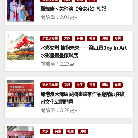
觀煒唐、美玲演《帝女花》札記
閱讀量：2.01萬+
梁君度專欄
文旅
民生
社團
灣區
專欄
水彩交融 擁抱未來——第四屆 Joy In Art
水彩畫暨畫家聯展
閱讀量：2.23萬+
梁君度專欄
文旅
民生
社團
灣區
專欄
粵港澳大灣區愛國書畫家作品邀請展在廣
州文化公園開幕
閱讀量：3.28萬+
文旅
民生
社團
灣區