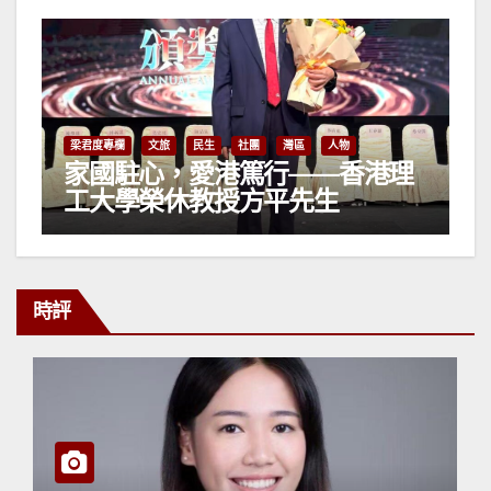
梁君度專欄
文旅
民生
社團
灣區
人物
家國駐心，愛港篤行——香港理
工大學榮休教授方平先生
時評