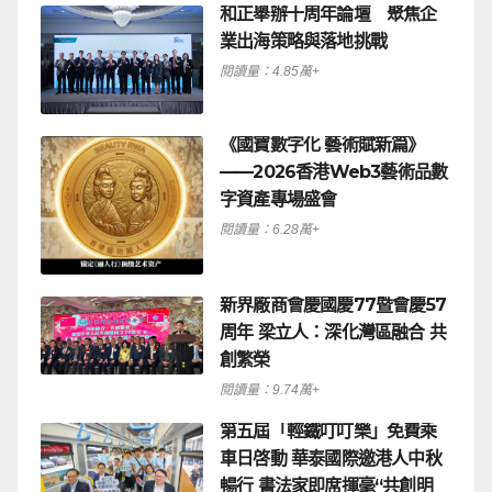
和正舉辦十周年論壇 聚焦企
業出海策略與落地挑戰
閱讀量：4.85萬+
《國寶數字化 藝術賦新篇》
——2026香港Web3藝術品數
字資產專場盛會
閱讀量：6.28萬+
新界廠商會慶國慶77暨會慶57
周年 梁立人：深化灣區融合 共
創繁榮
閱讀量：9.74萬+
第五屆「輕鐵叮叮樂」免費乘
車日啓動 華泰國際邀港人中秋
暢行 書法家即席揮毫“共創明