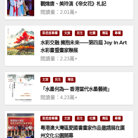
觀煒唐、美玲演《帝女花》札記
閱讀量：2.01萬+
梁君度專欄
文旅
民生
社團
灣區
專欄
水彩交融 擁抱未來——第四屆 Joy In Art
水彩畫暨畫家聯展
閱讀量：2.23萬+
文旅
民生
灣區
「水墨何為— 香港當代水墨藝術」
閱讀量：4.23萬+
梁君度專欄
文旅
民生
社團
灣區
專欄
粵港澳大灣區愛國書畫家作品邀請展在廣
州文化公園開幕