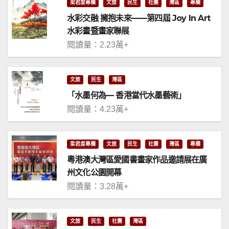
梁君度專欄
文旅
民生
社團
灣區
專欄
水彩交融 擁抱未來——第四屆 Joy In Art
水彩畫暨畫家聯展
閱讀量：2.23萬+
文旅
民生
灣區
「水墨何為— 香港當代水墨藝術」
閱讀量：4.23萬+
梁君度專欄
文旅
民生
社團
灣區
專欄
粵港澳大灣區愛國書畫家作品邀請展在廣
州文化公園開幕
閱讀量：3.28萬+
文旅
民生
社團
灣區