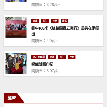
閱讀量：3.28萬+
文旅
民生
社團
灣區
劉中105米《絲路國寶五洲行》長卷在港展
出
閱讀量：4.9萬+
梁君度專欄
文旅
民生
社團
輕鐵賦贈印記
閱讀量：3.07萬+
經濟