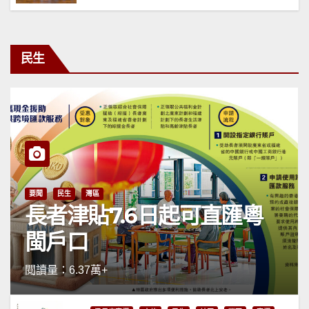
民生
要聞
民生
灣區
長者津貼7.6日起可直匯粵
閩戶口
閱讀量：6.37萬+