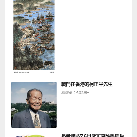
戰鬥在香港的柯正平先生
閱讀量：4.31萬+
長者津貼7.6日起可直匯粵閩戶