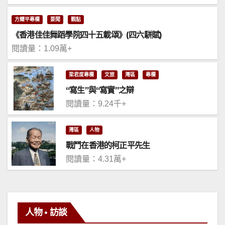
方耀平專欄
要聞
觀點
《香港佳佳舞蹈學院四十五載頌》(四六駢賦)
閱讀量：1.09萬+
梁君度專欄
文旅
灣區
專欄
“寫生”與“寫實”之辯
閱讀量：9.24千+
灣區
人物
戰鬥在香港的柯正平先生
閱讀量：4.31萬+
人物 • 訪談