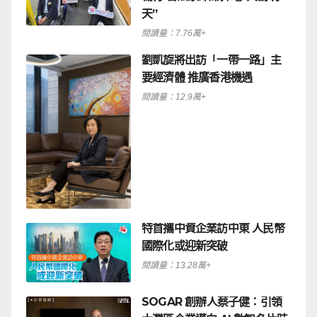
天”
閱讀量：7.76萬+
劉凱旋將出訪「一帶一路」主
要經濟體 推廣香港機遇
閱讀量：12.9萬+
特首攜中資企業訪中東 人民幣
國際化或迎新突破
閱讀量：13.28萬+
SOGAR 創辦人蔡子健：引領