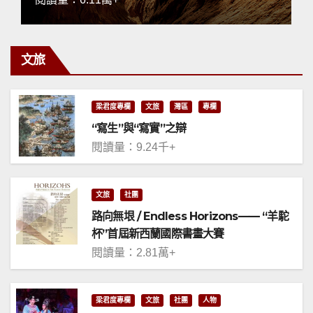
文旅
梁君度專欄
文旅
灣區
專欄
“寫生”與“寫實”之辯
閱讀量：9.24千+
文旅
社團
路向無垠 / Endless Horizons—— “羊駝
杯”首屆新西蘭國際書畫大賽
閱讀量：2.81萬+
梁君度專欄
文旅
社團
人物