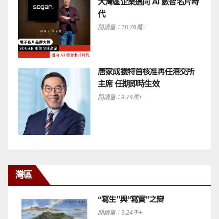
大灣區企業邁向 AI 數智名片時
代
閱讀量：10.76萬+
唐家成獲特首核准再任港交所
主席 任期即時生效
閱讀量：9.74萬+
灣區
“寫生”與“寫實”之辯
閱讀量：9.24千+