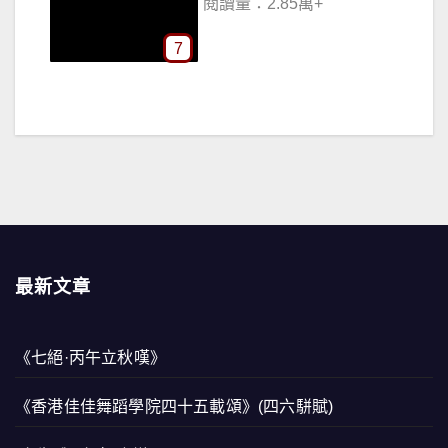
閱讀量：2.85萬+
7
最新文章
《七絕·丙午立秋嘆》
《香港佳佳舞蹈學院四十五載頌》(四六駢賦)