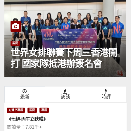
要聞
世界女排聯賽下周三香港開
打 國家隊抵港辦簽名會
最新
訪談
時評
方耀平專欄
要聞
專欄
《七絕·丙午立秋嘆》
閱讀量：7.81千+