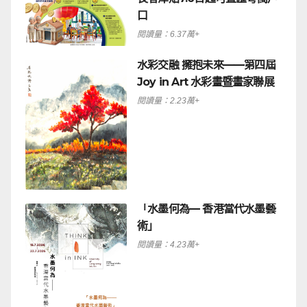
口
閱讀量：6.37萬+
水彩交融 擁抱未來——第四屆
Joy in Art 水彩畫暨畫家聯展
閱讀量：2.23萬+
「水墨何為— 香港當代水墨藝
術」
閱讀量：4.23萬+