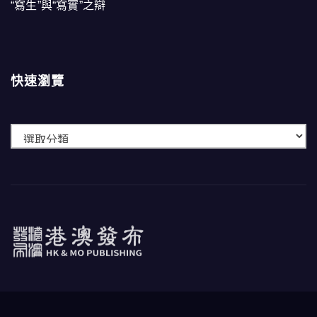
“寫生”與“寫實”之辯
快速瀏覽
快
速
瀏
覽
港澳發布
HK & MO PUBLISHING