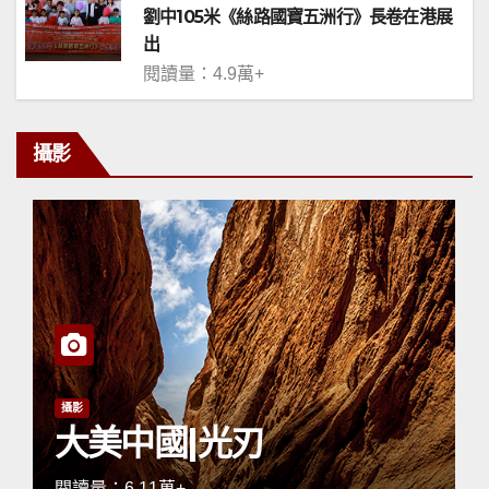
劉中105米《絲路國寶五洲行》長卷在港展
出
閱讀量：4.9萬+
攝影
攝影
大美中國|光刃
閱讀量：6.11萬+