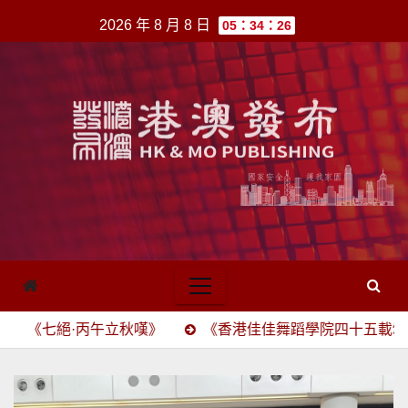
跳
2026 年 8 月 8 日
05：34：26
至
內
容
丙午立秋嘆》
《香港佳佳舞蹈學院四十五載頌》(四六駢賦)