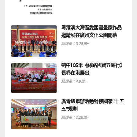
粵港澳大灣區愛國書畫家作品
邀請展在廣州文化公園開幕
閱讀量：3.28萬+
劉中105米《絲路國寶五洲行》
長卷在港展出
閱讀量：4.9萬+
廣青總舉辦活動對接國家“十五
五”規劃
閱讀量：2.28萬+