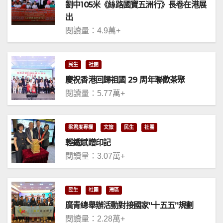
劉中105米《絲路國寶五洲行》長卷在港展
出
閱讀量：4.9萬+
民生
社團
慶祝香港回歸祖國 29 周年聯歡茶聚
閱讀量：5.77萬+
梁君度專欄
文旅
民生
社團
輕鐵賦贈印記
閱讀量：3.07萬+
民生
社團
灣區
廣青總舉辦活動對接國家“十五五”規劃
閱讀量：2.28萬+