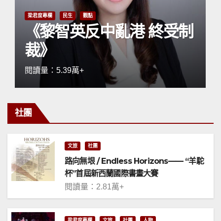
梁君度專欄
民生
觀點
《黎智英反中亂港 終受制
裁》
閱讀量：5.39萬+
社團
文旅
社團
路向無垠 / Endless Horizons—— “羊駝
杯”首屆新西蘭國際書畫大賽
閱讀量：2.81萬+
梁君度專欄
文旅
社團
人物