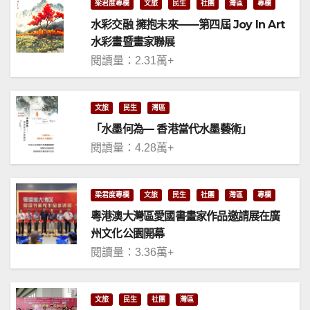
梁君度專欄
文旅
民生
社團
灣區
專欄
水彩交融 擁抱未來——第四屆 Joy In Art
水彩畫暨畫家聯展
閱讀量：2.31萬+
文旅
民生
灣區
「水墨何為— 香港當代水墨藝術」
閱讀量：4.28萬+
梁君度專欄
文旅
民生
社團
灣區
專欄
粵港澳大灣區愛國書畫家作品邀請展在廣
州文化公園開幕
閱讀量：3.36萬+
文旅
民生
社團
灣區