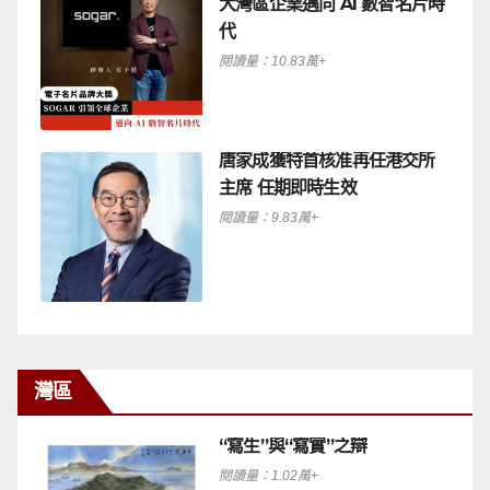
大灣區企業邁向 AI 數智名片時
代
閱讀量：10.83萬+
唐家成獲特首核准再任港交所
主席 任期即時生效
閱讀量：9.83萬+
灣區
“寫生”與“寫實”之辯
閱讀量：1.02萬+