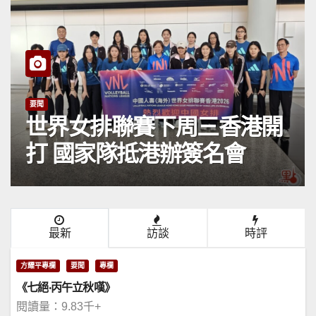
要聞
世界女排聯賽下周三香港開
打 國家隊抵港辦簽名會
最新
訪談
時評
方耀平專欄
要聞
專欄
《七絕·丙午立秋嘆》
閱讀量：9.83千+