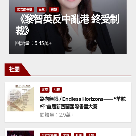
梁君度專欄
民生
觀點
《黎智英反中亂港 終受制
裁》
閱讀量：5.45萬+
社團
文旅
社團
路向無垠 / Endless Horizons—— “羊駝
杯”首屆新西蘭國際書畫大賽
閱讀量：2.9萬+
梁君度專欄
文旅
社團
人物