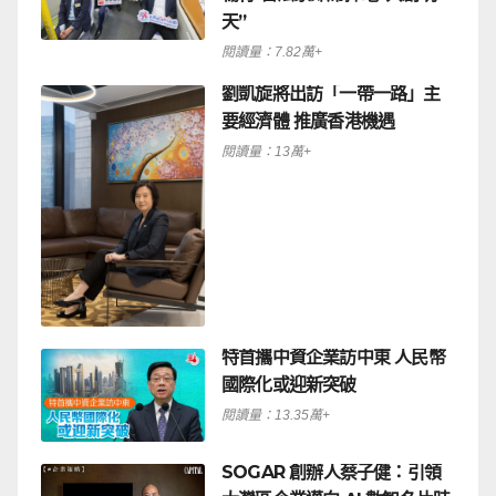
天”
閱讀量：7.82萬+
劉凱旋將出訪「一帶一路」主
要經濟體 推廣香港機遇
閱讀量：13萬+
特首攜中資企業訪中東 人民幣
國際化或迎新突破
閱讀量：13.35萬+
SOGAR 創辦人蔡子健：引領