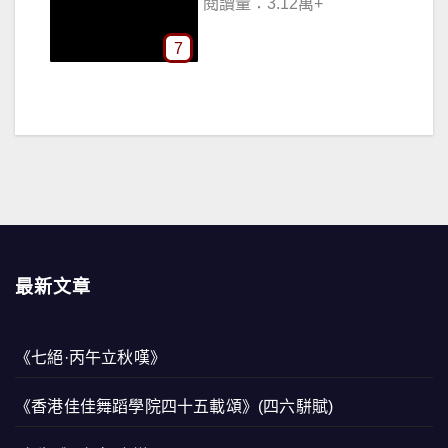
閱讀量：3.12萬+
7
最新文章
《七絕·丙午立秋嘆》
《香港佳佳舞蹈學院四十五載頌》(四六駢賦)