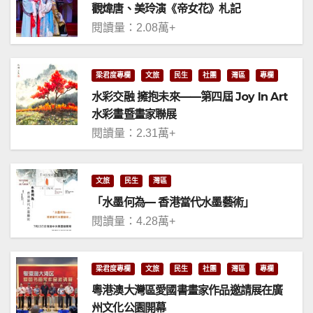
觀煒唐、美玲演《帝女花》札記
閱讀量：2.08萬+
梁君度專欄
文旅
民生
社團
灣區
專欄
水彩交融 擁抱未來——第四屆 Joy In Art
水彩畫暨畫家聯展
閱讀量：2.31萬+
文旅
民生
灣區
「水墨何為— 香港當代水墨藝術」
閱讀量：4.28萬+
梁君度專欄
文旅
民生
社團
灣區
專欄
粵港澳大灣區愛國書畫家作品邀請展在廣
州文化公園開幕