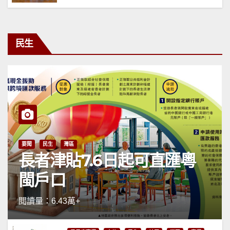
民生
要聞
民生
灣區
長者津貼7.6日起可直匯粵
閩戶口
閱讀量：6.43萬+