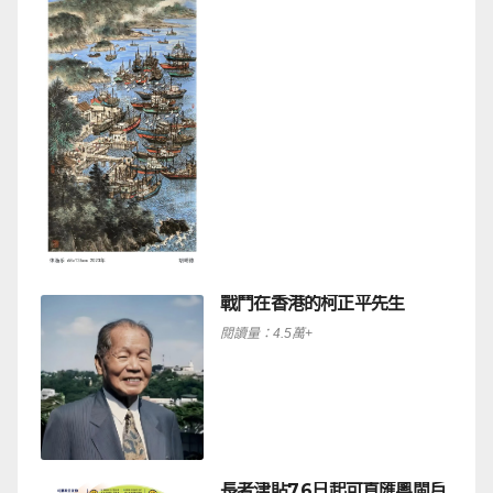
戰鬥在香港的柯正平先生
閱讀量：4.5萬+
長者津貼7.6日起可直匯粵閩戶