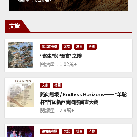
文旅
梁君度專欄
文旅
灣區
專欄
“寫生”與“寫實”之辯
閱讀量：1.02萬+
文旅
社團
路向無垠 / Endless Horizons—— “羊駝
杯”首屆新西蘭國際書畫大賽
閱讀量：2.9萬+
梁君度專欄
文旅
社團
人物