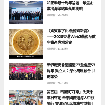
和正舉辦十周年論壇 聚焦企
業出海策略與落地挑戰
閱讀量：4.89萬+
《國寶數字化 藝術賦新篇》
——2026香港Web3藝術品數
字資產專場盛會
閱讀量：6.36萬+
新界廠商會慶國慶77暨會慶57
周年 梁立人：深化灣區融合 共
創繁榮
閱讀量：9.81萬+
第五屆「輕鐵叮叮樂」免費乘
車日啓動 華泰國際邀港人中秋
暢行 書法家即席揮毫“共創明