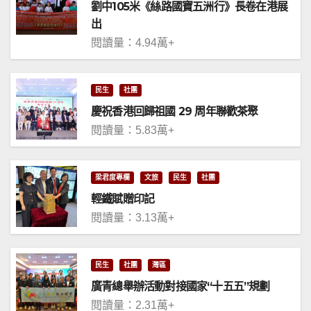
劉中105米《絲路國寶五洲行》長卷在港展
出
閱讀量：4.94萬+
民生
社團
慶祝香港回歸祖國 29 周年聯歡茶聚
閱讀量：5.83萬+
梁君度專欄
文旅
民生
社團
輕鐵賦贈印記
閱讀量：3.13萬+
民生
社團
灣區
廣青總舉辦活動對接國家“十五五”規劃
閱讀量：2.31萬+