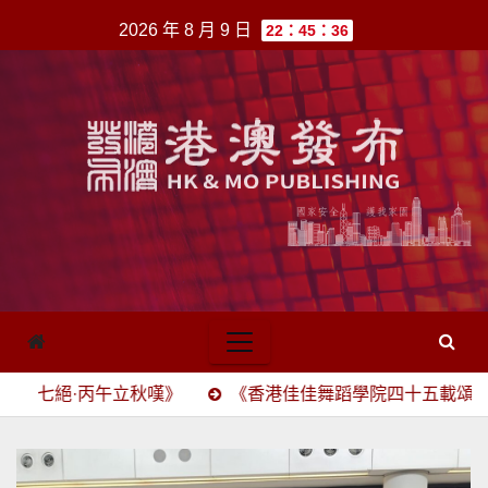
跳
2026 年 8 月 9 日
22：45：36
至
內
容
丙午立秋嘆》
《香港佳佳舞蹈學院四十五載頌》(四六駢賦)