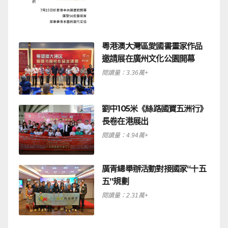
粵港澳大灣區愛國書畫家作品
邀請展在廣州文化公園開幕
閱讀量：3.36萬+
劉中105米《絲路國寶五洲行》
長卷在港展出
閱讀量：4.94萬+
廣青總舉辦活動對接國家“十五
五”規劃
閱讀量：2.31萬+