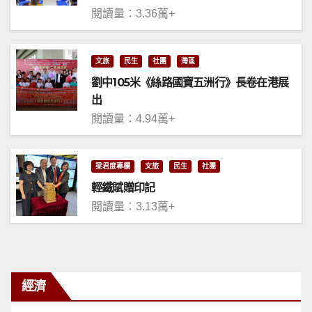
閱讀量：3.36萬+
文旅
民生
社團
灣區
劉中105米《絲路國寶五洲行》長卷在港展
出
閱讀量：4.94萬+
梁君度專欄
文旅
民生
社團
輕鐵賦贈印記
閱讀量：3.13萬+
經濟