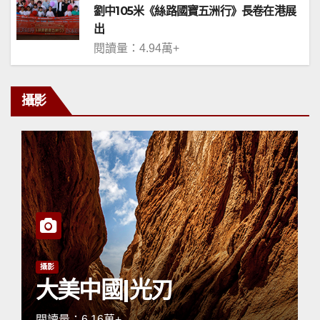
劉中105米《絲路國寶五洲行》長卷在港展
出
閱讀量：4.94萬+
攝影
攝影
大美中國|光刃
閱讀量：6.16萬+