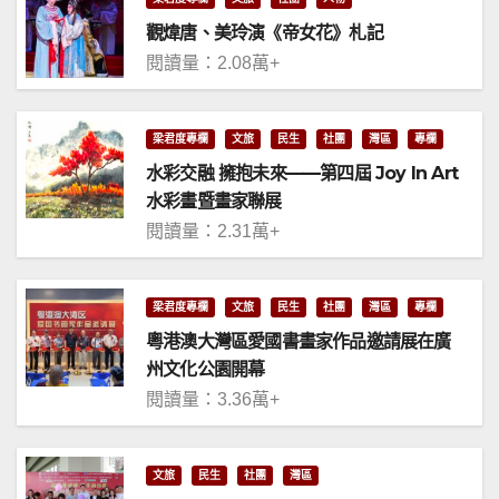
觀煒唐、美玲演《帝女花》札記
閱讀量：2.08萬+
梁君度專欄
文旅
民生
社團
灣區
專欄
水彩交融 擁抱未來——第四屆 Joy In Art
水彩畫暨畫家聯展
閱讀量：2.31萬+
梁君度專欄
文旅
民生
社團
灣區
專欄
粵港澳大灣區愛國書畫家作品邀請展在廣
州文化公園開幕
閱讀量：3.36萬+
文旅
民生
社團
灣區