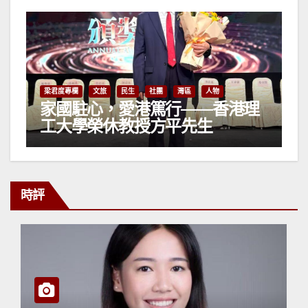
梁君度專欄
文旅
民生
社團
灣區
人物
家國駐心，愛港篤行——香港理
工大學榮休教授方平先生
時評