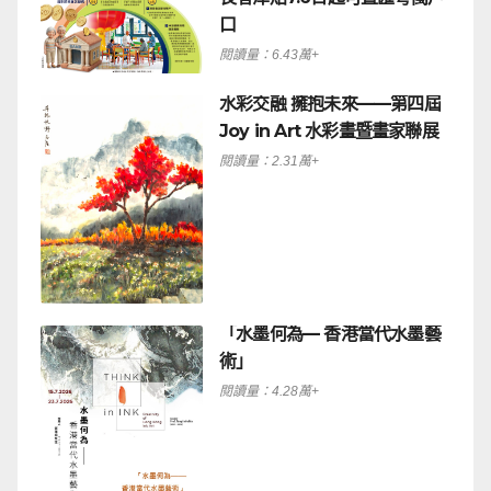
口
閱讀量：6.43萬+
水彩交融 擁抱未來——第四屆
Joy in Art 水彩畫暨畫家聯展
閱讀量：2.31萬+
「水墨何為— 香港當代水墨藝
術」
閱讀量：4.28萬+