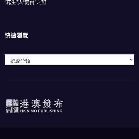
“寫生”與“寫實”之辯
快速瀏覽
快
速
瀏
覽
港澳發布
HK & MO PUBLISHING