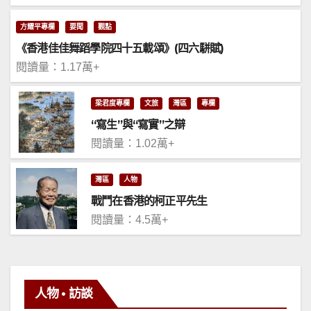
方耀平專欄
要聞
觀點
《香港佳佳舞蹈學院四十五載頌》(四六駢賦)
閱讀量：1.17萬+
梁君度專欄
文旅
灣區
專欄
“寫生”與“寫實”之辯
閱讀量：1.02萬+
灣區
人物
戰鬥在香港的柯正平先生
閱讀量：4.5萬+
人物 • 訪談