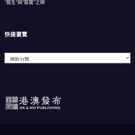
“寫生”與“寫實”之辯
快速瀏覽
快
速
瀏
覽
港澳發布
HK & MO PUBLISHING