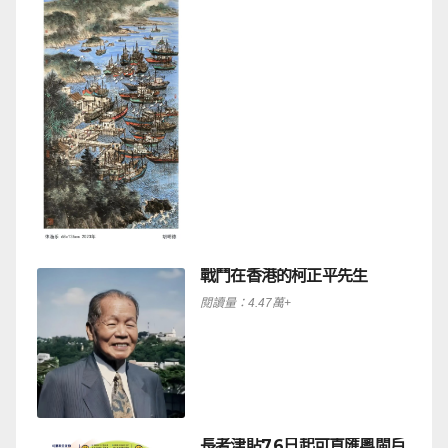
戰鬥在香港的柯正平先生
閱讀量：4.47萬+
長者津貼7.6日起可直匯粵閩戶