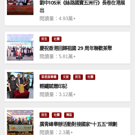
劉中105米《絲路國寶五洲行》長卷在港展
出
閱讀量：4.93萬+
民生
社團
慶祝香港回歸祖國 29 周年聯歡茶聚
閱讀量：5.81萬+
梁君度專欄
文旅
民生
社團
輕鐵賦贈印記
閱讀量：3.12萬+
民生
社團
灣區
廣青總舉辦活動對接國家“十五五”規劃
閱讀量：2.3萬+