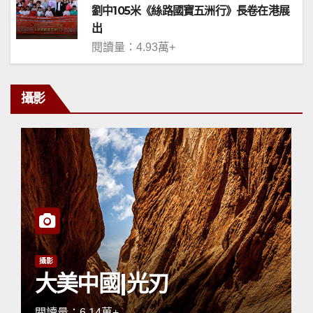
劉中105米《絲路國寶五洲行》長卷在港展
出
閱讀量：4.93萬+
攝影
攝影
大美中國|光刃
閱讀量：6.14萬+