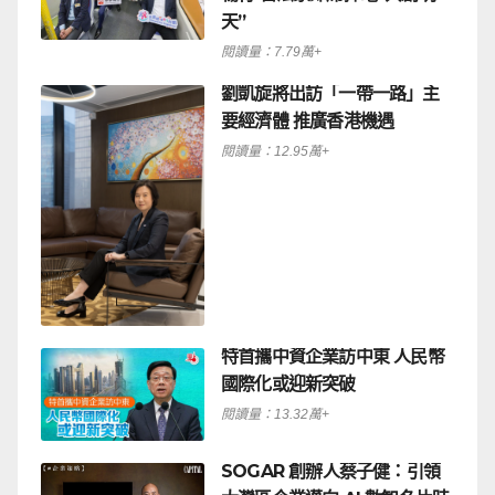
天”
閱讀量：7.79萬+
劉凱旋將出訪「一帶一路」主
要經濟體 推廣香港機遇
閱讀量：12.95萬+
特首攜中資企業訪中東 人民幣
國際化或迎新突破
閱讀量：13.32萬+
SOGAR 創辦人蔡子健：引領