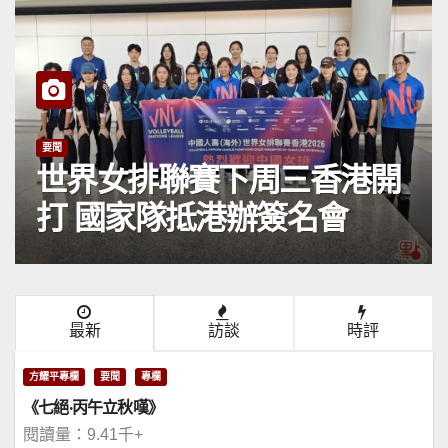
要聞
世界女排聯賽下周三香港開
打 國家隊抵港辦簽名會
最新
訪談
時評
方耀平專欄
要聞
專欄
《七絕·丙午立秋嘆》
閱讀量：9.41千+