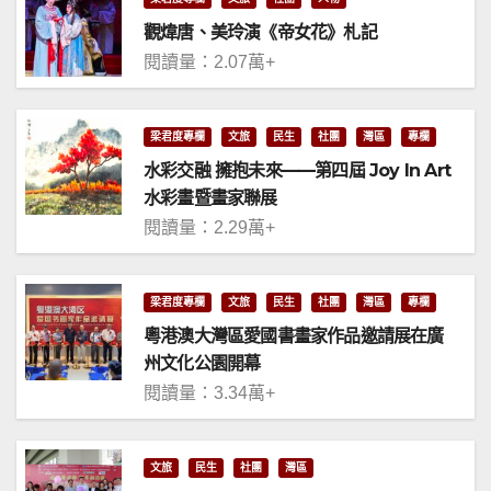
觀煒唐、美玲演《帝女花》札記
閱讀量：2.07萬+
梁君度專欄
文旅
民生
社團
灣區
專欄
水彩交融 擁抱未來——第四屆 Joy In Art
水彩畫暨畫家聯展
閱讀量：2.29萬+
梁君度專欄
文旅
民生
社團
灣區
專欄
粵港澳大灣區愛國書畫家作品邀請展在廣
州文化公園開幕
閱讀量：3.34萬+
文旅
民生
社團
灣區