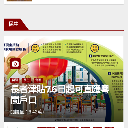
民生
要聞
民生
灣區
長者津貼7.6日起可直匯粵
閩戶口
閱讀量：6.42萬+