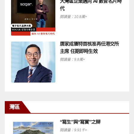
大灣區企業邁向 AI 數智名片時
代
閱讀量：10.8萬+
唐家成獲特首核准再任港交所
主席 任期即時生效
閱讀量：9.8萬+
灣區
“寫生”與“寫實”之辯
閱讀量：9.91千+