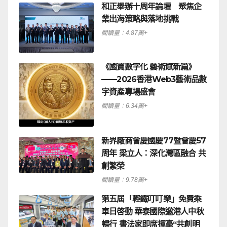
和正舉辦十周年論壇 聚焦企
業出海策略與落地挑戰
閱讀量：4.87萬+
《國寶數字化 藝術賦新篇》
——2026香港Web3藝術品數
字資產專場盛會
閱讀量：6.34萬+
新界廠商會慶國慶77暨會慶57
周年 梁立人：深化灣區融合 共
創繁榮
閱讀量：9.78萬+
第五屆「輕鐵叮叮樂」免費乘
車日啓動 華泰國際邀港人中秋
暢行 書法家即席揮毫“共創明