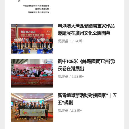
粵港澳大灣區愛國書畫家作品
邀請展在廣州文化公園開幕
閱讀量：3.34萬+
劉中105米《絲路國寶五洲行》
長卷在港展出
閱讀量：4.93萬+
廣青總舉辦活動對接國家“十五
五”規劃
閱讀量：2.3萬+