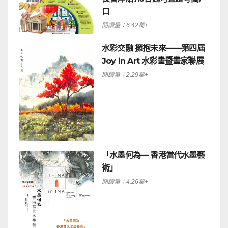
口
閱讀量：6.42萬+
水彩交融 擁抱未來——第四屆
Joy in Art 水彩畫暨畫家聯展
閱讀量：2.29萬+
「水墨何為— 香港當代水墨藝
術」
閱讀量：4.26萬+