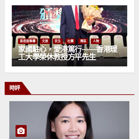
梁君度專欄
文旅
民生
社團
灣區
人物
家國駐心，愛港篤行——香港理
工大學榮休教授方平先生
時評