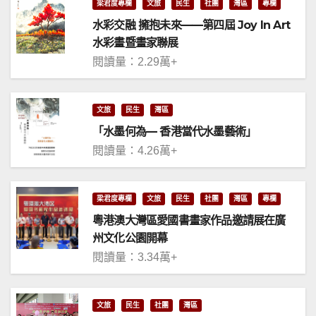
梁君度專欄
文旅
民生
社團
灣區
專欄
水彩交融 擁抱未來——第四屆 Joy In Art
水彩畫暨畫家聯展
閱讀量：2.29萬+
文旅
民生
灣區
「水墨何為— 香港當代水墨藝術」
閱讀量：4.26萬+
梁君度專欄
文旅
民生
社團
灣區
專欄
粵港澳大灣區愛國書畫家作品邀請展在廣
州文化公園開幕
閱讀量：3.34萬+
文旅
民生
社團
灣區