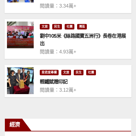
閱讀量：3.34萬+
文旅
民生
社團
灣區
劉中105米《絲路國寶五洲行》長卷在港展
出
閱讀量：4.93萬+
梁君度專欄
文旅
民生
社團
輕鐵賦贈印記
閱讀量：3.12萬+
經濟