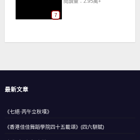
閱讀量：2.95萬+
7
最新文章
《七絕·丙午立秋嘆》
《香港佳佳舞蹈學院四十五載頌》(四六駢賦)