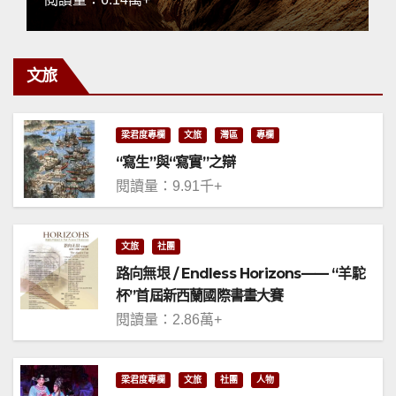
文旅
梁君度專欄
文旅
灣區
專欄
“寫生”與“寫實”之辯
閱讀量：9.91千+
文旅
社團
路向無垠 / Endless Horizons—— “羊駝
杯”首屆新西蘭國際書畫大賽
閱讀量：2.86萬+
梁君度專欄
文旅
社團
人物