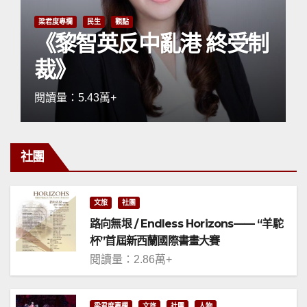
梁君度專欄
民生
觀點
《黎智英反中亂港 終受制
裁》
閱讀量：5.43萬+
社團
文旅
社團
路向無垠 / Endless Horizons—— “羊駝
杯”首屆新西蘭國際書畫大賽
閱讀量：2.86萬+
梁君度專欄
文旅
社團
人物