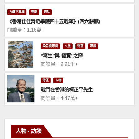
方耀平專欄
要聞
觀點
《香港佳佳舞蹈學院四十五載頌》(四六駢賦)
閱讀量：1.16萬+
梁君度專欄
文旅
灣區
專欄
“寫生”與“寫實”之辯
閱讀量：9.91千+
灣區
人物
戰鬥在香港的柯正平先生
閱讀量：4.47萬+
人物 • 訪談