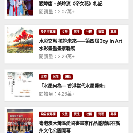
觀煒唐、美玲演《帝女花》札記
閱讀量：2.07萬+
梁君度專欄
文旅
民生
社團
灣區
專欄
水彩交融 擁抱未來——第四屆 Joy In Art
水彩畫暨畫家聯展
閱讀量：2.29萬+
文旅
民生
灣區
「水墨何為— 香港當代水墨藝術」
閱讀量：4.26萬+
梁君度專欄
文旅
民生
社團
灣區
專欄
粵港澳大灣區愛國書畫家作品邀請展在廣
州文化公園開幕