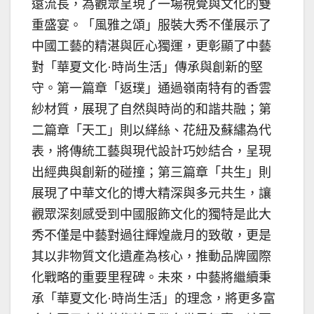
遠流長，為觀眾呈現了一場視覺與文化的雙
重盛宴。「風雅之頌」服裝大秀不僅展示了
中國工藝的精湛與匠心獨運，更彰顯了中藝
對「華夏文化·時尚生活」傳承與創新的堅
守。第一篇章「返璞」通過嶺南特有的香雲
紗材質，展現了自然與時尚的和諧共融；第
二篇章「天工」則以緙絲、花紐及蘇繡為代
表，將傳統工藝與現代設計巧妙結合，呈現
出經典與創新的碰撞；第三篇章「共生」則
展現了中華文化的博大精深與多元共生，讓
觀眾深刻感受到中國服飾文化的獨特是此大
秀不僅是中藝對過往輝煌歲月的致敬，更是
其以非物質文化遺產為核心，推動品牌國際
化戰略的重要里程碑。未來，中藝將繼續秉
承「華夏文化·時尚生活」的理念，將更多富