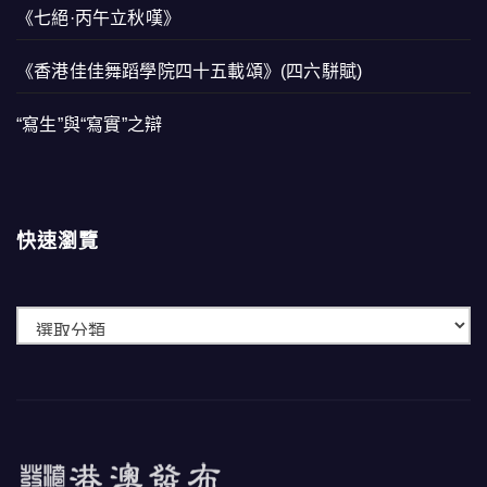
《七絕·丙午立秋嘆》
《香港佳佳舞蹈學院四十五載頌》(四六駢賦)
“寫生”與“寫實”之辯
快速瀏覽
快
速
瀏
覽