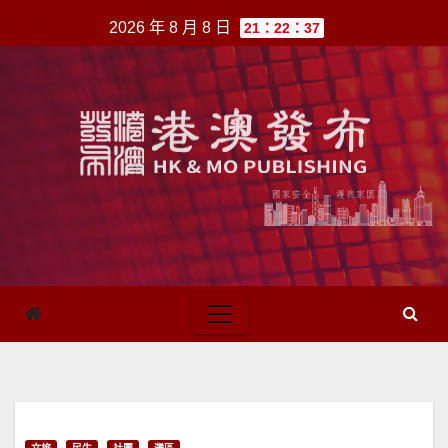
跳
2026 年 8 月 8 日
21：22：37
至
內
容