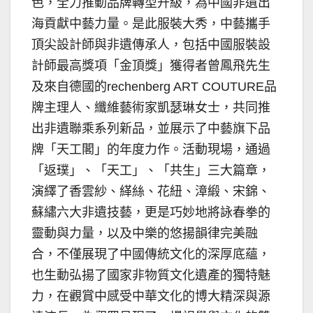
色，全力推動品牌轉型升級，為中國非遺出
海貢獻中藝力量。是此服裝大秀，中藝攜手
頂尖設計師與非遺傳承人，包括中國服裝設
計師最高獎項「金頂獎」獲得者曾鳳飛先生
及來自德國的rechenberg ART COUTURE品
牌主理人、纖維藝術家凱瑟琳女士，共同推
出非遺聯乘系列新品，並展示了中藝旗下品
牌「天工閣」的年度力作。活動現場，通過
「返璞」、「天工」、「共生」三大篇章，
演繹了香雲紗、緙絲、花紐、漳緞、宋錦、
蘇繡六大非遺技藝，更是巧妙地將詠春拳的
靈動與力量，以及中樂的悠揚韻律完美融
合，不僅展現了中國傳統文化的深厚底蘊，
也生動弘揚了國家非物質文化遺產的獨特魅
力，在觀賞中感受中華文化的博大精深與源