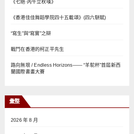
《七絕·丙午立秋嘆》
《香港佳佳舞蹈學院四十五載頌》(四六駢賦)
“寫生”與“寫實”之辯
戰鬥在香港的柯正平先生
路向無垠 / Endless Horizons—— “羊駝杯”首屆新西
蘭國際書畫大賽
彙整
2026 年 8 月