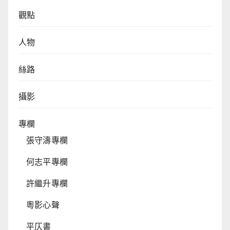
觀點
人物
絲路
攝影
專欄
張守濤專欄
何志平專欄
許繼升專欄
粵影心聲
平仄書