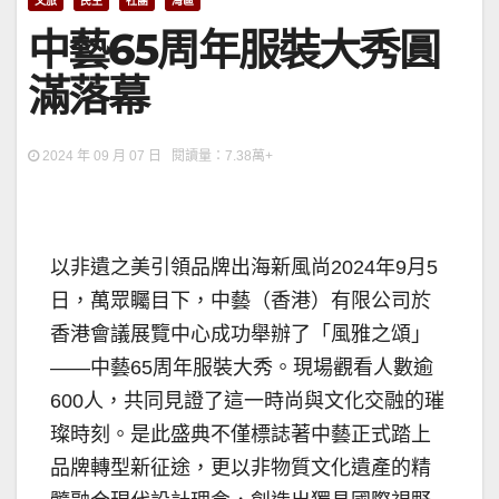
文旅
民生
社團
灣區
中藝65周年服裝大秀圓
滿落幕
2024 年 09 月 07 日 閱讀量：7.38萬+
以非遺之美引領品牌出海新風尚2024年9月5
日，萬眾矚目下，中藝（香港）有限公司於
香港會議展覽中心成功舉辦了「風雅之頌」
——中藝65周年服裝大秀。現場觀看人數逾
600人，共同見證了這一時尚與文化交融的璀
璨時刻。是此盛典不僅標誌著中藝正式踏上
品牌轉型新征途，更以非物質文化遺產的精