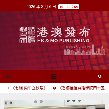
跳
2026 年 8 月 6 日
10：30：54
至
內
容
·丙午立秋嘆》
《香港佳佳舞蹈學院四十五載頌》(四六駢賦