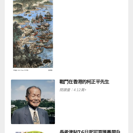
戰鬥在香港的柯正平先生
閱讀量：4.12萬+
長者津貼7.6日起可直匯粵閩戶