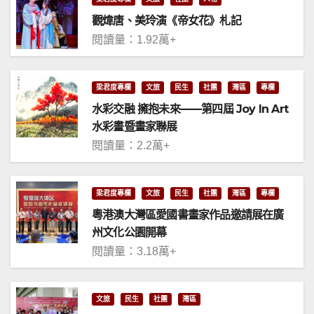
觀煒唐、美玲演《帝女花》札記
閱讀量：1.92萬+
梁君度專欄
文旅
民生
社團
灣區
專欄
水彩交融 擁抱未來——第四屆 Joy In Art
水彩畫暨畫家聯展
閱讀量：2.2萬+
梁君度專欄
文旅
民生
社團
灣區
專欄
粵港澳大灣區愛國書畫家作品邀請展在廣
州文化公園開幕
閱讀量：3.18萬+
文旅
民生
社團
灣區