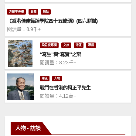
方耀平專欄
要聞
觀點
《香港佳佳舞蹈學院四十五載頌》(四六駢賦)
閱讀量：8.9千+
梁君度專欄
文旅
灣區
專欄
“寫生”與“寫實”之辯
閱讀量：8.23千+
灣區
人物
戰鬥在香港的柯正平先生
閱讀量：4.12萬+
人物 • 訪談