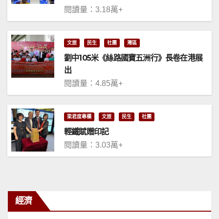
閱讀量：3.18萬+
文旅
民生
社團
灣區
劉中105米《絲路國寶五洲行》長卷在港展
出
閱讀量：4.85萬+
梁君度專欄
文旅
民生
社團
輕鐵賦贈印記
閱讀量：3.03萬+
經濟