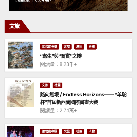
文旅
梁君度專欄
文旅
灣區
專欄
“寫生”與“寫實”之辯
閱讀量：8.23千+
文旅
社團
路向無垠 / Endless Horizons—— “羊駝
杯”首屆新西蘭國際書畫大賽
閱讀量：2.74萬+
梁君度專欄
文旅
社團
人物