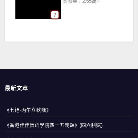
閱讀量：2.65萬+
7
最新文章
《七絕·丙午立秋嘆》
《香港佳佳舞蹈學院四十五載頌》(四六駢賦)