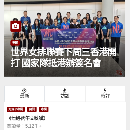
要聞
世界女排聯賽下周三香港開
打 國家隊抵港辦簽名會
最新
訪談
時評
方耀平專欄
要聞
專欄
《七絕·丙午立秋嘆》
閱讀量：5.12千+