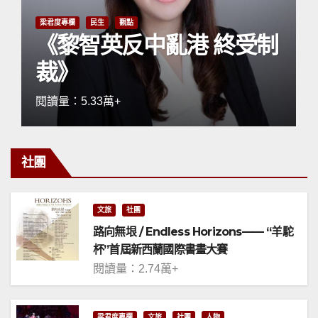
梁君度專欄
民生
觀點
《黎智英反中亂港 終受制
裁》
閱讀量：5.33萬+
社團
文旅
社團
路向無垠 / Endless Horizons—— “羊駝
杯”首屆新西蘭國際書畫大賽
閱讀量：2.74萬+
梁君度專欄
文旅
社團
人物