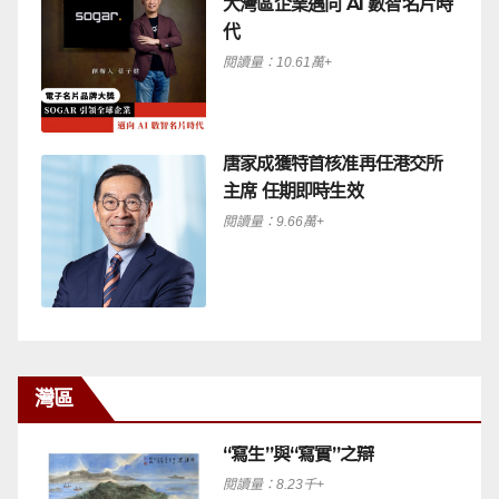
大灣區企業邁向 AI 數智名片時
代
閱讀量：10.61萬+
唐家成獲特首核准再任港交所
主席 任期即時生效
閱讀量：9.66萬+
灣區
“寫生”與“寫實”之辯
閱讀量：8.23千+