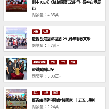
劉中105米《絲路國寶五洲行》長卷在港展
出
閱讀量：4.85萬+
民生
社團
慶祝香港回歸祖國 29 周年聯歡茶聚
閱讀量：5.7萬+
梁君度專欄
文旅
民生
社團
輕鐵賦贈印記
閱讀量：3.03萬+
民生
社團
灣區
廣青總舉辦活動對接國家“十五五”規劃
閱讀量：2.24萬+