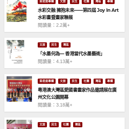
梁君度專欄
文旅
民生
社團
灣區
專欄
水彩交融 擁抱未來——第四屆 Joy In Art
水彩畫暨畫家聯展
閱讀量：2.2萬+
文旅
民生
灣區
「水墨何為— 香港當代水墨藝術」
閱讀量：4.13萬+
梁君度專欄
文旅
民生
社團
灣區
專欄
粵港澳大灣區愛國書畫家作品邀請展在廣
州文化公園開幕
閱讀量：3.18萬+
文旅
民生
社團
灣區