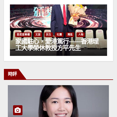
梁君度專欄
文旅
民生
社團
灣區
人物
家國駐心，愛港篤行——香港理
工大學榮休教授方平先生
時評