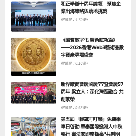
和正舉辦十周年論壇 聚焦企
業出海策略與落地挑戰
閱讀量：4.79萬+
《國寶數字化 藝術賦新篇》
——2026香港Web3藝術品數
字資產專場盛會
閱讀量：6.16萬+
新界廠商會慶國慶77暨會慶57
周年 梁立人：深化灣區融合 共
創繁榮
閱讀量：9.63萬+
第五屆「輕鐵叮叮樂」免費乘
車日啓動 華泰國際邀港人中秋
暢行 書法家即席揮毫“共創明