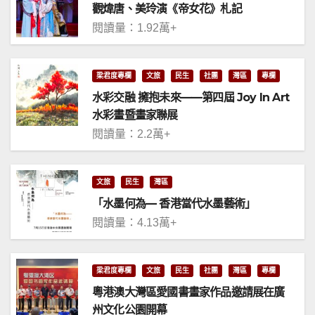
觀煒唐、美玲演《帝女花》札記
閱讀量：1.92萬+
梁君度專欄
文旅
民生
社團
灣區
專欄
水彩交融 擁抱未來——第四屆 Joy In Art
水彩畫暨畫家聯展
閱讀量：2.2萬+
文旅
民生
灣區
「水墨何為— 香港當代水墨藝術」
閱讀量：4.13萬+
梁君度專欄
文旅
民生
社團
灣區
專欄
粵港澳大灣區愛國書畫家作品邀請展在廣
州文化公園開幕