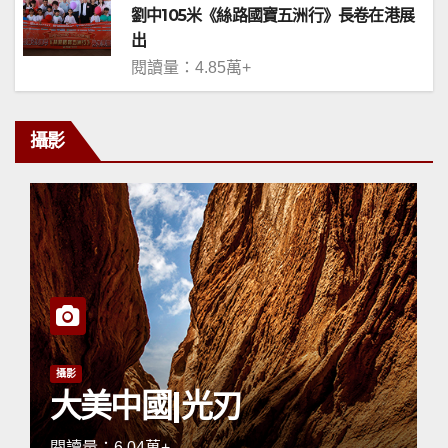
劉中105米《絲路國寶五洲行》長卷在港展
出
閱讀量：4.85萬+
攝影
攝影
大美中國|光刃
閱讀量：6.04萬+