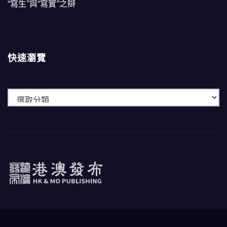
“寫生”與“寫實”之辯
快速瀏覽
快
速
瀏
覽
港澳發布
HK & MO PUBLISHING