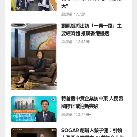
天”
閱讀量：7.7萬+
劉凱旋將出訪「一帶一路」主
要經濟體 推廣香港機遇
閱讀量：12.83萬+
特首攜中資企業訪中東 人民幣
國際化或迎新突破
閱讀量：13.17萬+
SOGAR 創辦人蔡子健：引領