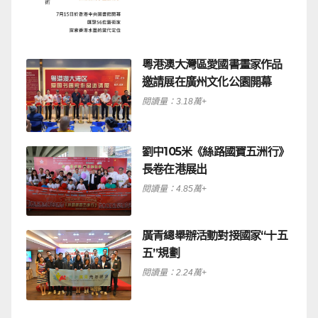
粵港澳大灣區愛國書畫家作品
邀請展在廣州文化公園開幕
閱讀量：3.18萬+
劉中105米《絲路國寶五洲行》
長卷在港展出
閱讀量：4.85萬+
廣青總舉辦活動對接國家“十五
五”規劃
閱讀量：2.24萬+