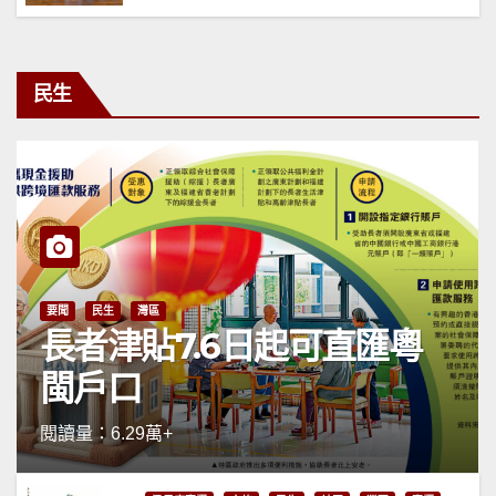
民生
要聞
民生
灣區
長者津貼7.6日起可直匯粵
閩戶口
閱讀量：6.29萬+