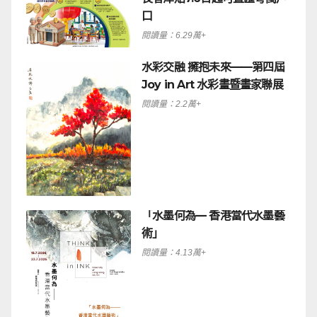
口
閱讀量：6.29萬+
水彩交融 擁抱未來——第四屆
Joy in Art 水彩畫暨畫家聯展
閱讀量：2.2萬+
「水墨何為— 香港當代水墨藝
術」
閱讀量：4.13萬+