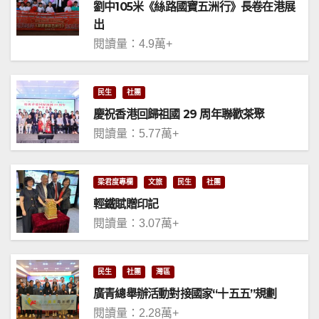
劉中105米《絲路國寶五洲行》長卷在港展
出
閱讀量：4.9萬+
民生
社團
慶祝香港回歸祖國 29 周年聯歡茶聚
閱讀量：5.77萬+
梁君度專欄
文旅
民生
社團
輕鐵賦贈印記
閱讀量：3.07萬+
民生
社團
灣區
廣青總舉辦活動對接國家“十五五”規劃
閱讀量：2.28萬+