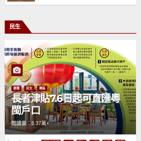
民生
要聞
民生
灣區
長者津貼7.6日起可直匯粵
閩戶口
閱讀量：6.37萬+