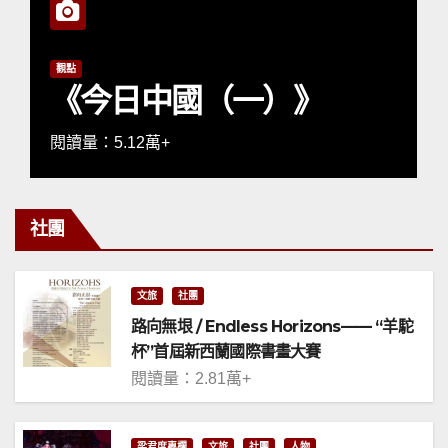
觀點
《今日中國（一）》
閱讀量：5.12萬+
社團
文旅
社團
路向無垠 / Endless Horizons—— “羊駝
杯”首屆新西蘭國際書畫大賽
閱讀量：2.81萬+
梁君度專欄
文旅
社團
人物