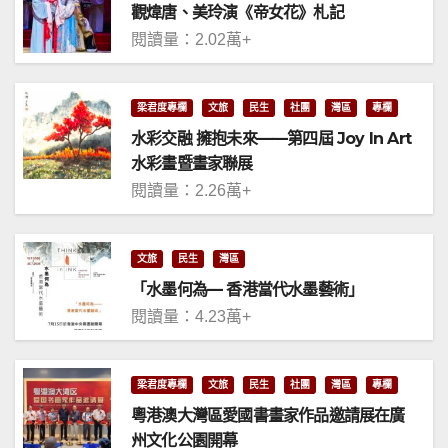
觀煒唐、美玲演《帝女花》札記
閱讀量：2.02萬+
梁君度專欄
文旅
民生
社團
灣區
專欄
水彩交融 擁抱未來——第四屆 Joy In Art
水彩畫暨畫家聯展
閱讀量：2.26萬+
文旅
民生
灣區
「水墨何為— 香港當代水墨藝術」
閱讀量：4.23萬+
梁君度專欄
文旅
民生
社團
灣區
專欄
粵港澳大灣區愛國書畫家作品邀請展在廣
州文化公園開幕