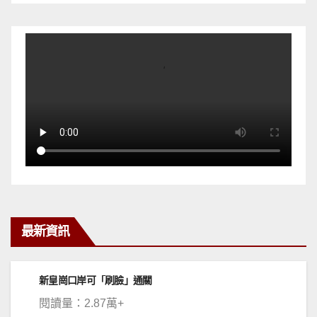
最新資訊
13
府依
新皇崗口岸可「刷臉」通關
閱讀量：2.87萬+