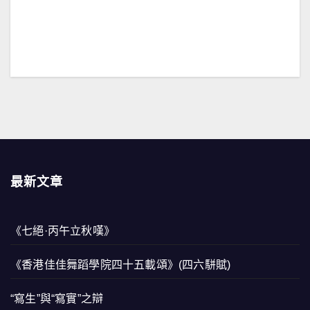
最新文章
《七絕·丙午立秋嘆》
《香港佳佳舞蹈學院四十五載頌》(四六駢賦)
“寫生”與“寫實”之辯