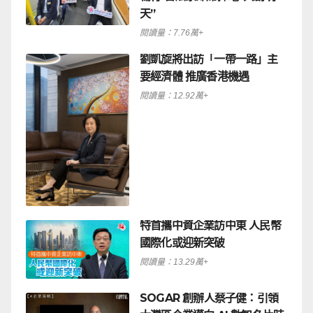
天”
閱讀量：7.76萬+
劉凱旋將出訪「一帶一路」主
要經濟體 推廣香港機遇
閱讀量：12.92萬+
特首攜中資企業訪中東 人民幣
國際化或迎新突破
閱讀量：13.29萬+
SOGAR 創辦人蔡子健：引領