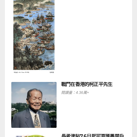
戰鬥在香港的柯正平先生
閱讀量：4.36萬+
長者津貼7.6日起可直匯粵閩戶