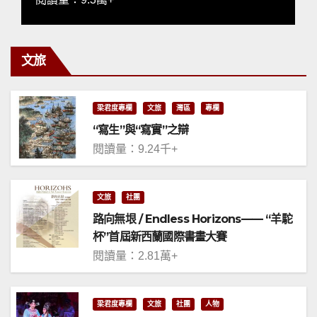
文旅
梁君度專欄
文旅
灣區
專欄
“寫生”與“寫實”之辯
閱讀量：9.24千+
文旅
社團
路向無垠 / Endless Horizons—— “羊駝
杯”首屆新西蘭國際書畫大賽
閱讀量：2.81萬+
梁君度專欄
文旅
社團
人物