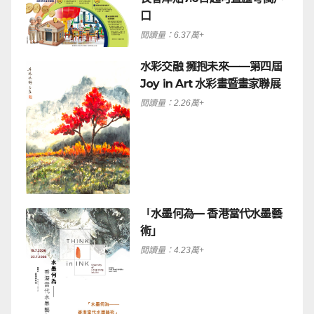
口
閱讀量：6.37萬+
水彩交融 擁抱未來——第四屆
Joy in Art 水彩畫暨畫家聯展
閱讀量：2.26萬+
「水墨何為— 香港當代水墨藝
術」
閱讀量：4.23萬+