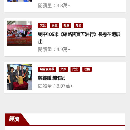
閱讀量：3.3萬+
文旅
民生
社團
灣區
劉中105米《絲路國寶五洲行》長卷在港展
出
閱讀量：4.9萬+
梁君度專欄
文旅
民生
社團
輕鐵賦贈印記
閱讀量：3.07萬+
經濟