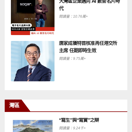
大灣區企業邁向 AI 數智名片時
代
閱讀量：10.76萬+
唐家成獲特首核准再任港交所
主席 任期即時生效
閱讀量：9.75萬+
灣區
“寫生”與“寫實”之辯
閱讀量：9.24千+