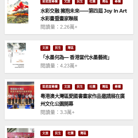
梁君度專欄
文旅
民生
社團
灣區
專欄
水彩交融 擁抱未來——第四屆 Joy In Art
水彩畫暨畫家聯展
閱讀量：2.26萬+
文旅
民生
灣區
「水墨何為— 香港當代水墨藝術」
閱讀量：4.23萬+
梁君度專欄
文旅
民生
社團
灣區
專欄
粵港澳大灣區愛國書畫家作品邀請展在廣
州文化公園開幕
閱讀量：3.3萬+
文旅
民生
社團
灣區