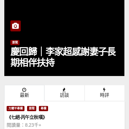
要聞
慶回歸｜李家超感謝妻子長
期相伴扶持
最新
訪談
時評
方耀平專欄
要聞
專欄
《七絕·丙午立秋嘆》
閱讀量：8.23千+