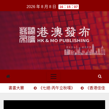
跳
2026 年 8 月 8 日
16：15：07
至
內
容
畫大賽
《七絕·丙午立秋嘆》
《香港佳佳舞蹈學院四十