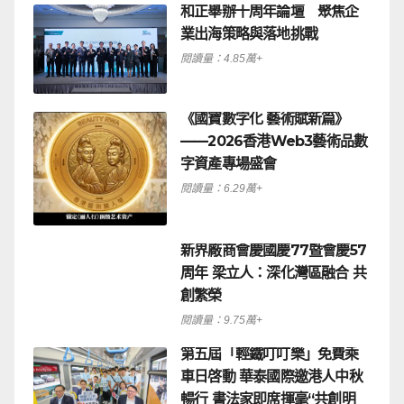
和正舉辦十周年論壇 聚焦企
業出海策略與落地挑戰
閱讀量：4.85萬+
《國寶數字化 藝術賦新篇》
——2026香港Web3藝術品數
字資產專場盛會
閱讀量：6.29萬+
新界廠商會慶國慶77暨會慶57
周年 梁立人：深化灣區融合 共
創繁榮
閱讀量：9.75萬+
第五屆「輕鐵叮叮樂」免費乘
車日啓動 華泰國際邀港人中秋
暢行 書法家即席揮毫“共創明