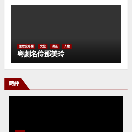
梁君度專欄
文旅
灣區
人物
粵劇名伶鄧美玲
時評