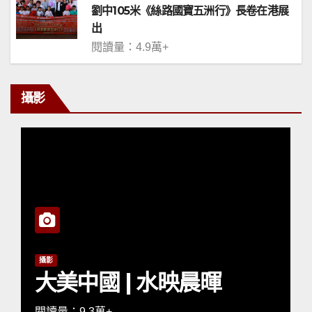
劉中105米《絲路國寶五洲行》長卷在港展
出
閱讀量：4.9萬+
攝影
攝影
大美中國 | 水映晨暉
閱讀量：9.3萬+