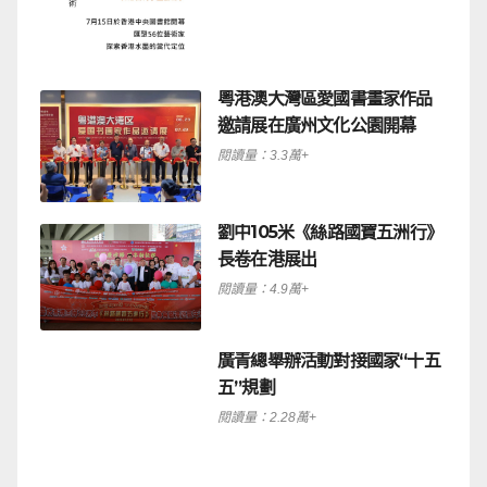
粵港澳大灣區愛國書畫家作品
邀請展在廣州文化公園開幕
閱讀量：3.3萬+
劉中105米《絲路國寶五洲行》
長卷在港展出
閱讀量：4.9萬+
廣青總舉辦活動對接國家“十五
五”規劃
閱讀量：2.28萬+