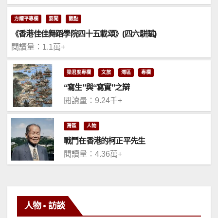
方耀平專欄
要聞
觀點
《香港佳佳舞蹈學院四十五載頌》(四六駢賦)
閱讀量：1.1萬+
梁君度專欄
文旅
灣區
專欄
“寫生”與“寫實”之辯
閱讀量：9.24千+
灣區
人物
戰鬥在香港的柯正平先生
閱讀量：4.36萬+
人物 • 訪談