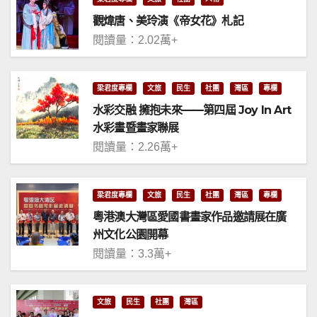
觀煒唐、美玲演《帝女花》札記
閱讀量：2.02萬+
梁君度專欄
文旅
民生
社團
灣區
專欄
水彩交融 擁抱未來——第四屆 Joy In Art
水彩畫暨畫家聯展
閱讀量：2.26萬+
梁君度專欄
文旅
民生
社團
灣區
專欄
粵港澳大灣區愛國書畫家作品邀請展在廣
州文化公園開幕
閱讀量：3.3萬+
文旅
民生
社團
灣區