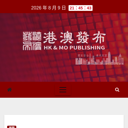
跳
2026 年 8 月 9 日
21：45：43
至
內
容