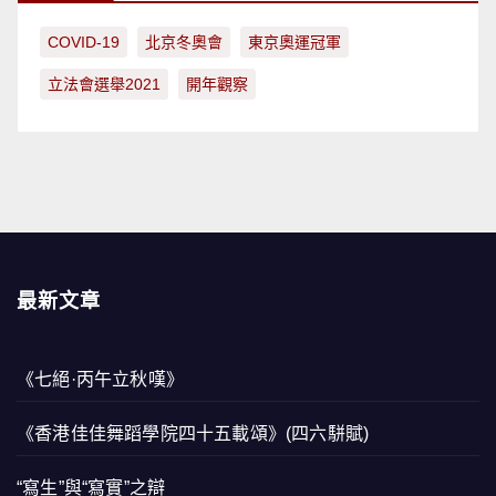
COVID-19
北京冬奧會
東京奧運冠軍
立法會選舉2021
開年觀察
最新文章
《七絕·丙午立秋嘆》
《香港佳佳舞蹈學院四十五載頌》(四六駢賦)
“寫生”與“寫實”之辯