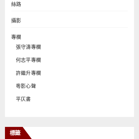
絲路
攝影
專欄
張守濤專欄
何志平專欄
許繼升專欄
粵影心聲
平仄書
標籤