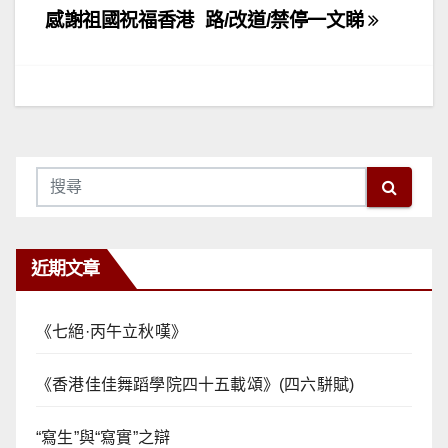
感謝祖國祝福香港
路/改道/禁停一文睇
導
覽
近期文章
《七絕·丙午立秋嘆》
《香港佳佳舞蹈學院四十五載頌》(四六駢賦)
“寫生”與“寫實”之辯