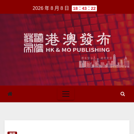
跳
2026 年 8 月 8 日
18：43：22
至
內
容