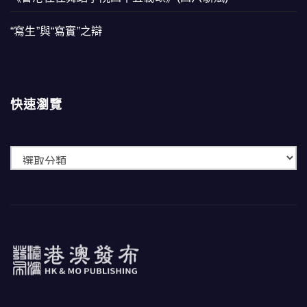
“寫生”與“寫實”之辯
快速瀏覽
快
速
瀏
覽
港澳發布
HK & MO PUBLISHING