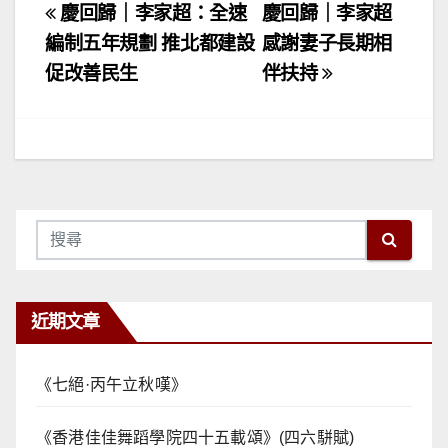
文
慶回歸｜李家超：全速
慶回歸｜李家超
章
編制五年規劃 推北都建設
感謝妻子長期相
促改善民生
伴扶持
導
覽
近期文章
《七絕·丙午立秋嘆》
《香港佳佳舞蹈學院四十五載頌》(四六駢賦)