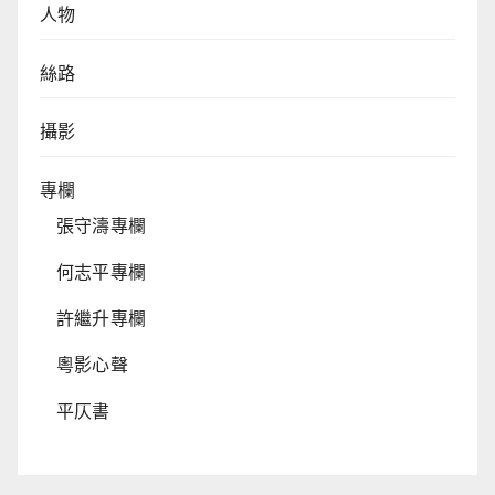
人物
絲路
攝影
專欄
張守濤專欄
何志平專欄
許繼升專欄
粵影心聲
平仄書