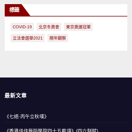
標籤
COVID-19
北京冬奧會
東京奧運冠軍
立法會選舉2021
開年觀察
最新文章
《七絕·丙午立秋嘆》
《香港佳佳舞蹈學院四十五載頌》(四六駢賦)