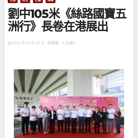
文旅
民生
社團
灣區
劉中105米《絲路國寶五
洲行》長卷在港展出
2026 年 07 月 02 日 閱讀量：4.92萬+