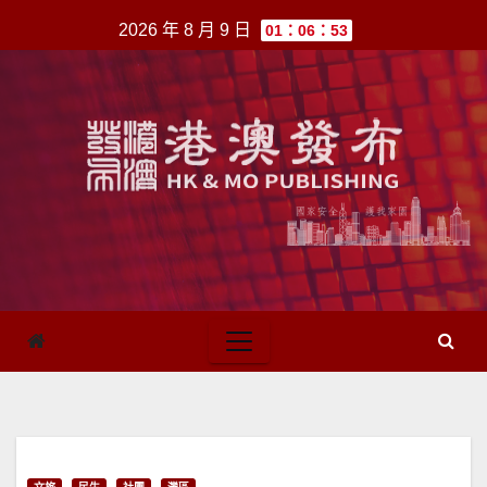
跳
2026 年 8 月 9 日
01：06：53
至
內
容