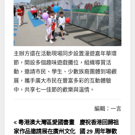
主辦方還在活動現場同步設置漫遊嘉年華環
節，開設多個趣味遊戲攤位，組織導賞活
動，邀請市民、學生、少數族裔團體到場觀
展，攜手廣大市民在豐富多彩的互動體驗
中，共享七一佳節的歡樂與溫情。
編輯：一言
文
粵港澳大灣區愛國書畫
慶祝香港回歸祖
章
家作品邀請展在廣州文化
國 29 周年聯歡