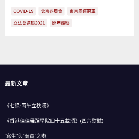
COVID-19
北京冬奧會
東京奧運冠軍
立法會選舉2021
開年觀察
最新文章
《七絕·丙午立秋嘆》
《香港佳佳舞蹈學院四十五載頌》(四六駢賦)
“寫生”與“寫實”之辯