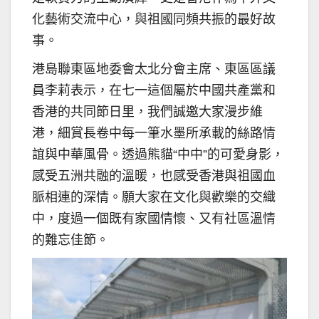
化藝術交流中心，與祖國同頻共振的最好故
事。
港島聯東區地委會太北分會主席、東區區議
員李莉表示，在七一這個屬於中國共產黨和
香港的共同節日里，我們誠邀大家漫步維
港，細賞長卷中每一筆水墨所承載的絲路情
誼與中華風骨。透過熊貓“中中”的可愛身影，
感受五洲共融的溫暖，也感受香港與祖國血
脈相連的深情。願大家在文化與歡樂的交織
中，度過一個既有家國情懷、又有社區溫情
的難忘佳節。