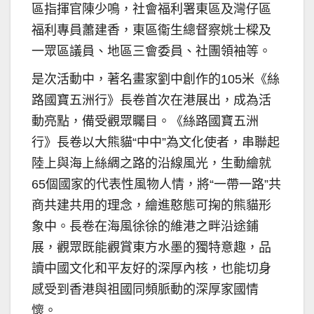
區指揮官陳少鳴，社會福利署東區及灣仔區
福利專員蕭建香，東區衞生總督察姚士樑及
一眾區議員、地區三會委員、社團領袖等。
是次活動中，著名畫家劉中創作的105米《絲
路國寶五洲行》長卷首次在港展出，成為活
動亮點，備受觀眾矚目。《絲路國寶五洲
行》長卷以大熊貓“中中”為文化使者，串聯起
陸上與海上絲綢之路的沿線風光，生動繪就
65個國家的代表性風物人情，將“一帶一路”共
商共建共用的理念，繪進憨態可掬的熊貓形
象中。長卷在海風徐徐的維港之畔沿途鋪
展，觀眾既能觀賞東方水墨的獨特意趣，品
讀中國文化和平友好的深厚內核，也能切身
感受到香港與祖國同頻脈動的深厚家國情
懷。