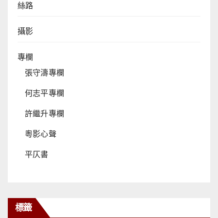
絲路
攝影
專欄
張守濤專欄
何志平專欄
許繼升專欄
粵影心聲
平仄書
標籤