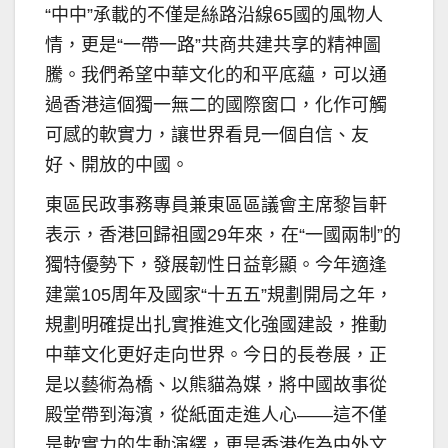
“中中”承載的不僅是絲路沿線65國的風物人
情，更是“一帶一路”共商共建共享的精神圖
騰。我們希望中華文化的和平底蘊，可以通
過香港這個獨一無二的國際窗口，化作可觸
可感的軟實力，讓世界看見一個自信、友
好、開放的中國。
東區民政事務專員兼東區區議會主席黎旨軒
表示，香港回歸祖國29年來，在“一國兩制”的
獨特優勢下，發展韌性日益彰顯。今年適逢
建黨105周年及國家“十五五”規劃開局之年，
規劃明確提出扎實推進文化強國建設，推動
中華文化更好走向世界。今日的長卷展，正
是以藝術為橋、以熊貓為媒，將中國故事從
殿堂帶到海濱，從紙面走進人心——這不僅
是軟實力的生動演繹，更是香港作為中外文