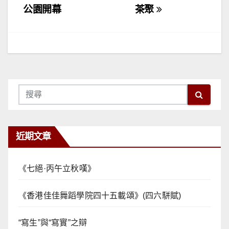
公園開幕
茶聚
導
覽
近期文章
《七絕·丙午立秋嘆》
《香港佳佳舞蹈學院四十五載頌》(四六駢賦)
“寫生”與“寫實”之辯