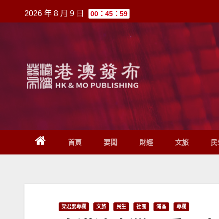
跳
2026 年 8 月 9 日
00：45：59
至
內
容
首頁
要聞
財經
文旅
民
梁君度專欄
文旅
民生
社團
灣區
專欄