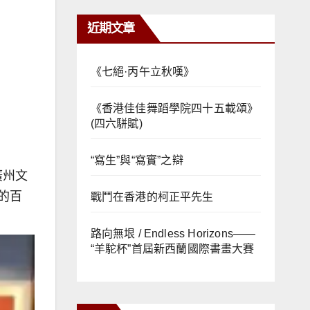
近期文章
《七絕·丙午立秋嘆》
《香港佳佳舞蹈學院四十五載頌》
(四六駢賦)
“寫生”與“寫實”之辯
廣州文
的百
戰鬥在香港的柯正平先生
路向無垠 / Endless Horizons——
“羊駝杯”首屆新西蘭國際書畫大賽