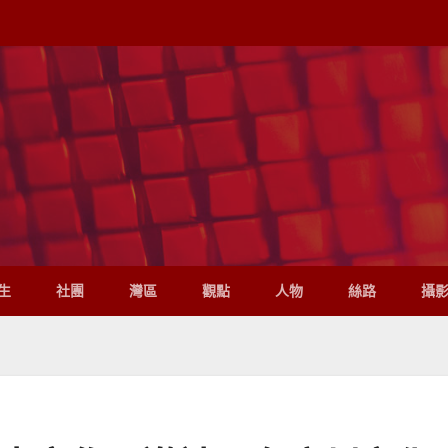
生
社團
灣區
觀點
人物
絲路
攝