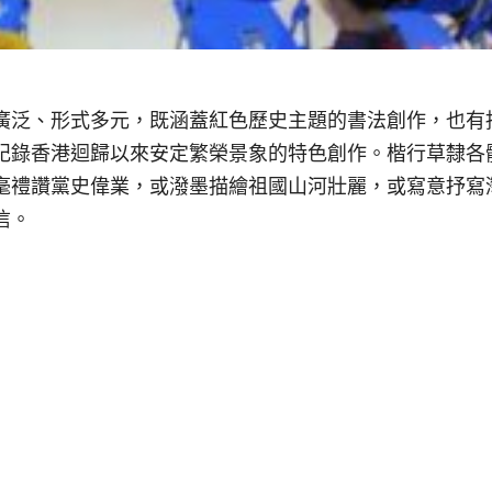
廣泛、形式多元，既涵蓋紅色歷史主題的書法創作，也有
記錄香港迴歸以來安定繁榮景象的特色創作。楷行草隸各
毫禮讚黨史偉業，或潑墨描繪祖國山河壯麗，或寫意抒寫
信。