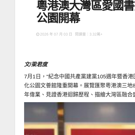
粵港澳大灣區愛國書
公園開幕
2026 年 07 月 03 日 閱讀量：3.32萬+
文/梁君度
7月1日，“紀念中國共產黨建黨105週年暨香
化公園文薈館隆重開幕。展覽匯聚粵港澳三地
年偉業、見證香港迴歸歷程、描繪大灣區融合