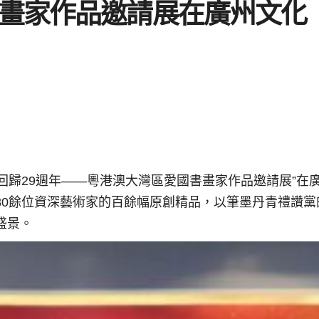
畫家作品邀請展在廣州文化
港回️歸29週年——粵港澳大灣區愛國書畫家作品邀請展”在
80餘位資深藝術家的百餘幅原創精品，以筆墨丹青禮讚黨
盛景。