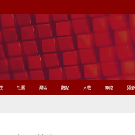
生
社團
灣區
觀點
人物
絲路
攝