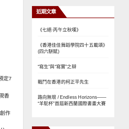
近期文章
《七絕·丙午立秋嘆》
《香港佳佳舞蹈學院四十五載頌》
(四六駢賦)
“寫生”與“寫實”之辯
預定7
戰鬥在香港的柯正平先生
現香
路向無垠 / Endless Horizons——
“羊駝杯”首屆新西蘭國際書畫大賽
的創作