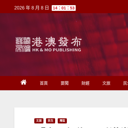
跳
2026 年 8 月 8 日
14：01：53
至
內
容
首頁
要聞
財經
文旅
民
文旅
民生
灣區