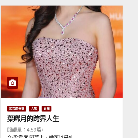
梁君度專欄
人物
專欄
葉晞月的跨界人生
閱讀量：4.59萬+
文/梁君度 熒幕上，她可以是仙...