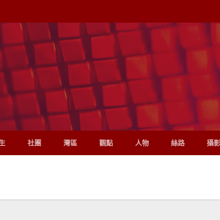
生
社團
灣區
觀點
人物
絲路
攝