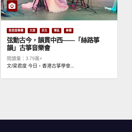
梁君度專欄
文旅
民生
灣區
專欄
弦動古今，韻貫中西——「絲路箏
韻」古箏音樂會
閱讀量：3.79萬+
文/梁君度 今日，香港古箏學會...