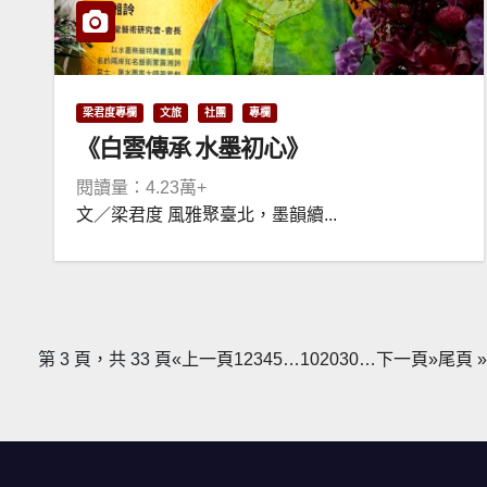
梁君度專欄
文旅
社團
專欄
《白雲傳承 水墨初心》
閱讀量：4.23萬+
文／梁君度 風雅聚臺北，墨韻續...
第 3 頁，共 33 頁
«上一頁
1
2
3
4
5
…
10
20
30
…
下一頁»
尾頁 »