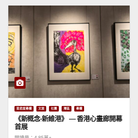
梁君度專欄
文旅
社團
灣區
專欄
《新概念·新維港》 — 香港心畫廊開幕
首展
閱讀量：4.85萬+