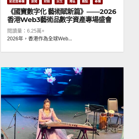
梁君度專欄
要聞
財經
民生
灣區
觀點
專欄
《國寶數字化 藝術賦新篇》——2026
香港Web3藝術品數字資產專場盛會
閱讀量：6.25萬+
2026年，香港作為全球Web...