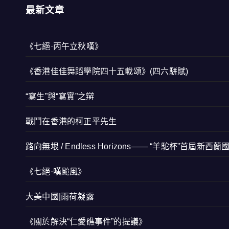
最新文章
《七絕·丙午立秋嘆》
《香港佳佳舞蹈學院四十五載頌》(四六駢賦)
“寫生”與“寫實”之辯
戰鬥在香港的柯正平先生
路向無垠 / Endless Horizons—— “羊駝杯”首屆新
《七絕·嘆颱風》
大美中國|雨荷凝露
《關於解決“仁愛礁事件”的提議》