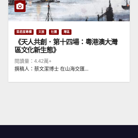
梁君度專欄
文旅
社團
灣區
《天人共創．第十四場：粵港澳大灣
區文化新生態》
閱讀量：4.42萬+
撰稿人：蔡文潔博士 在山海交匯...