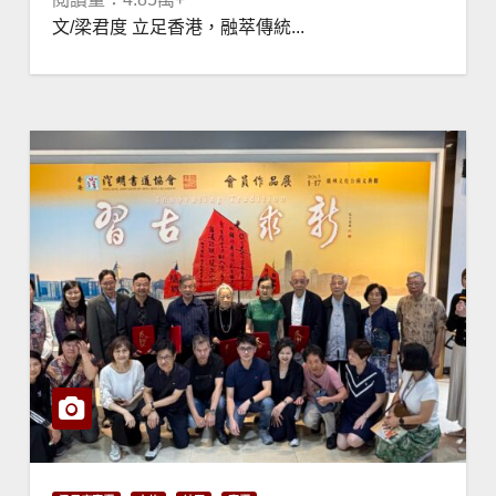
文/梁君度 立足香港，融萃傳統...