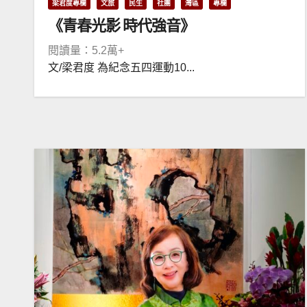
梁君度專欄
文旅
民生
社團
灣區
專欄
《青春光影 時代強音》
閱讀量：5.2萬+
文/梁君度 為紀念五四運動10...