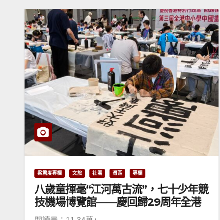
梁君度專欄
文旅
社團
灣區
專欄
八歲童揮毫“江河萬古流”，七十少年競
技機場博覽館——慶回歸29周年全港
書畫大賽燃動香江