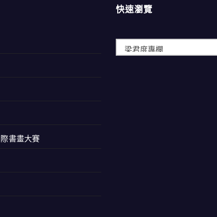
快速瀏覽
快
速
瀏
覽
西蘭國際書畫大賽