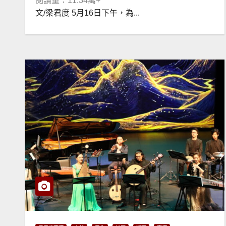
閱讀量：11.34萬+
文/梁君度 5月16日下午，為...