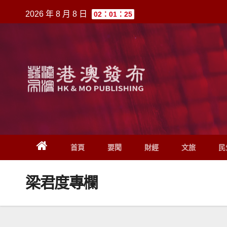
跳
2026 年 8 月 8 日
02：01：25
至
內
容
首頁
要聞
財經
文旅
民
梁君度專欄