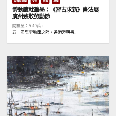
梁君度專欄
文旅
社團
專欄
勞動鑄就筆墨：《習古求新》書法展
廣州致敬勞動節
閱讀量：5.49萬+
五一國際勞動節之際，香港澄明書...