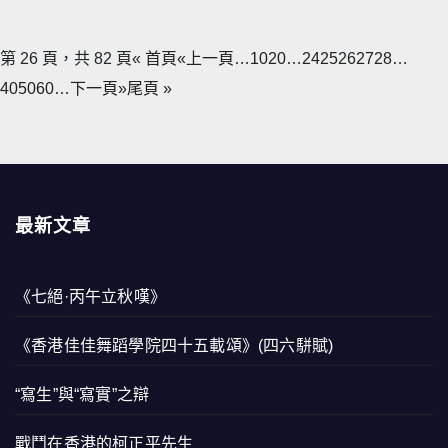
第 26 頁，共 82 頁
« 首頁
«上一頁
…
10
20
…
24
25
26
27
28
…
40
50
60
…
下一頁»
尾頁 »
最新文章
《七絕·丙午立秋嘆》
《香港佳佳舞蹈學院四十五載頌》(四六駢賦)
“寫生”與“寫實”之辯
戰鬥在香港的柯正平先生