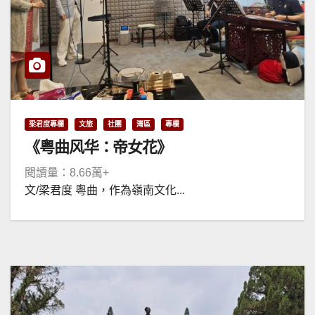
梁君度專欄
文旅
社團
灣區
專欄
《粤曲风华：帝女花》
閱讀量：8.66萬+
文/梁君度 粵曲，作為嶺南文化...