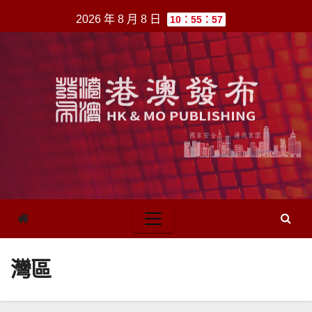
跳
2026 年 8 月 8 日
10：55：57
至
內
容
灣區