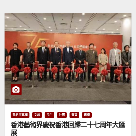
梁君度專欄
文旅
民生
社團
灣區
專欄
香港藝術界慶祝香港回歸二十七周年大匯
展