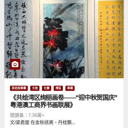
梁君度專欄
文旅
社團
灣區
專欄
《共绘湾区绚丽画卷——“迎中秋贺国庆”
粤港澳工商界书画联展》
閱讀量：7.36萬+
文/梁君度 在金秋送爽、丹桂飘...