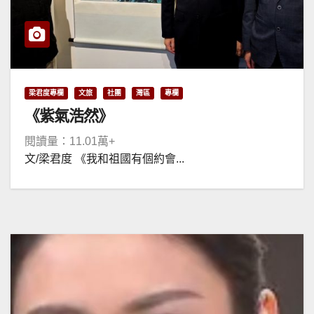
梁君度專欄
文旅
社團
灣區
專欄
《紫氣浩然》
閱讀量：11.01萬+
文/梁君度 《我和祖國有個約會...