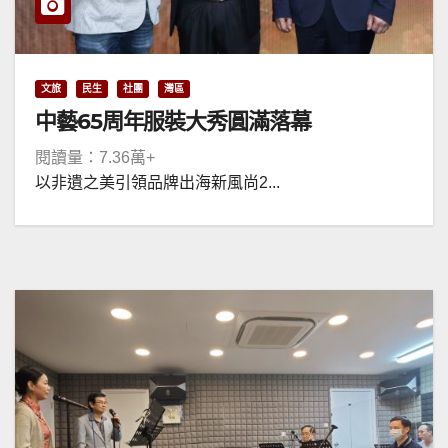
文旅
民生
社團
灣區
中藝65周年服裝大秀圓滿落幕
閱讀量：7.36萬+
以非遺之美引領品牌出海新風尚2...