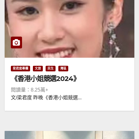
梁君度專欄
文旅
民生
灣區
《香港小姐競選2024》
閱讀量：8.25萬+
文/梁君度 昨晚《香港小姐競選...