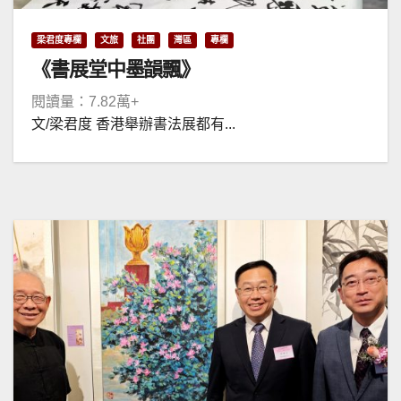
梁君度專欄
文旅
社團
灣區
專欄
《書展堂中墨韻飄》
閱讀量：7.82萬+
文/梁君度 香港舉辦書法展都有...