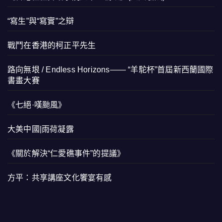
“寫生”與“寫實”之辯
戰鬥在香港的柯正平先生
路向無垠 / Endless Horizons—— “羊駝杯”首屆新西蘭國際
書畫大賽
《七絕·嘆颱風》
大美中國|雨荷凝露
《關於解決“仁愛礁事件”的提議》
方平：共享講座文化饗宴有感