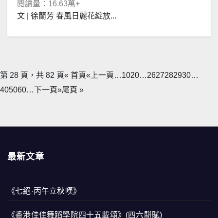
閱讀量：16.63萬+
文 | 徐蘭芳 春風日麗花綻放...
第 28 頁，共 82 頁
« 首頁
«上一頁
…
10
20
…
26
27
28
29
30
…
40
50
60
…
下一頁»
尾頁 »
最新文章
《七絕·丙午立秋嘆》
《香港佳佳舞蹈學院四十五載頌》(四六駢賦)