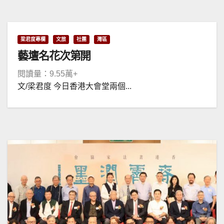
梁君度專欄
文旅
社團
灣區
藝壇名花次第開
閱讀量：9.55萬+
文/梁君度 今日香港大會堂兩個...