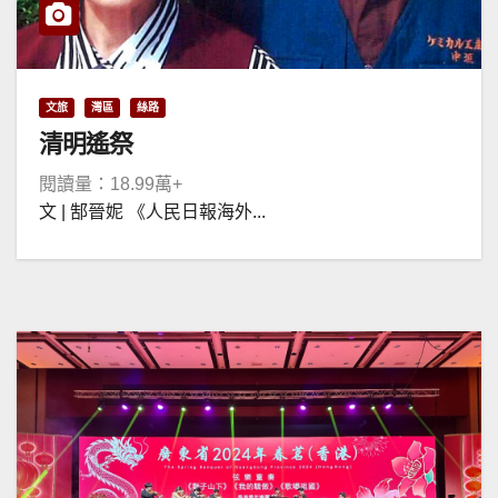
文旅
灣區
絲路
清明遙祭
閱讀量：18.99萬+
文 | 郜晉妮 《人民日報海外...