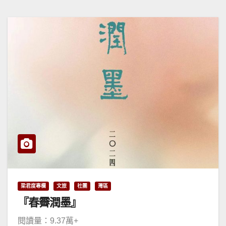
梁君度專欄
文旅
社團
灣區
『春霽潤墨』
閱讀量：9.37萬+