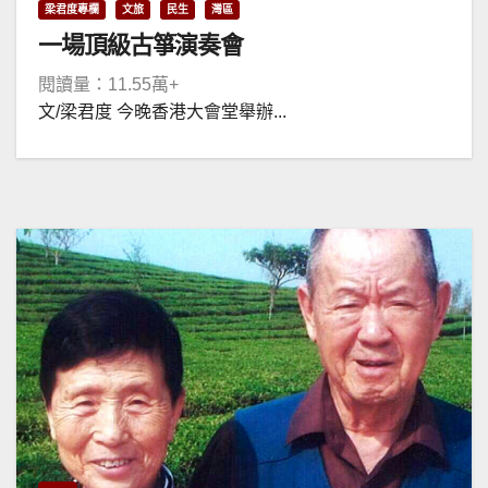
梁君度專欄
文旅
民生
灣區
一場頂級古箏演奏會
閱讀量：11.55萬+
文/梁君度 今晚香港大會堂舉辦...