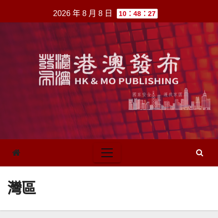
跳
2026 年 8 月 8 日
10：48：27
至
內
容
灣區