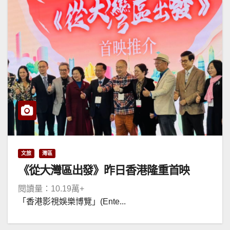
文旅
灣區
《從大灣區出發》昨日香港隆重首映
閱讀量：10.19萬+
「香港影視娛樂博覽」(Ente...