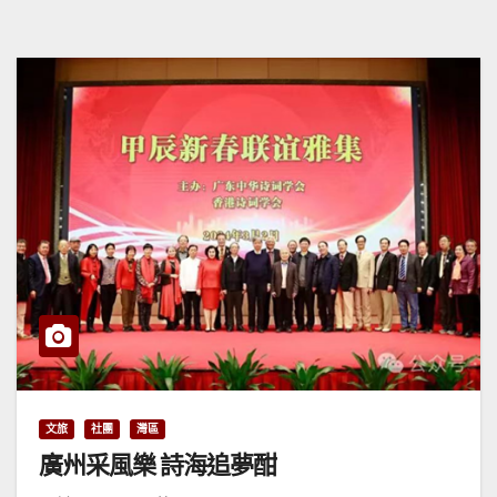
文旅
社團
灣區
廣州采風樂 詩海追夢酣