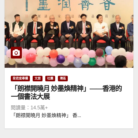
梁君度專欄
文旅
社團
灣區
「朗襟開曉月 妙墨煥精神」——香港的
一個書法大展
閱讀量：14.5萬+
「朗襟開曉月 妙墨煥精神」 香...