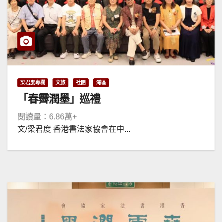
梁君度專欄
文旅
社團
灣區
「春霽潤墨」巡禮
閱讀量：6.86萬+
文/梁君度 香港書法家協會在中...