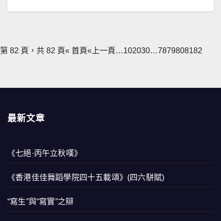
第 82 頁，共 82 頁
« 首頁
«上一頁
…
10
20
30
…
78
79
80
81
82
最新文章
《七絕·丙午立秋嘆》
《香港佳佳舞蹈學院四十五載頌》(四六駢賦)
“寫生”與“寫實”之辯