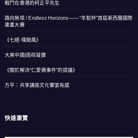
戰鬥在香港的柯正平先生
路向無垠 / Endless Horizons—— “羊駝杯”首屆新西蘭國際
書畫大賽
《七絕·嘆颱風》
大美中國|雨荷凝露
《關於解決“仁愛礁事件”的提議》
方平：共享講座文化饗宴有感
快速瀏覽