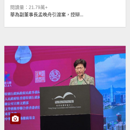
閱讀量：21.79萬+
華為副董事長孟晚舟引渡案，控辯...