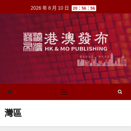
跳
2026 年 8 月 10 日
20：56：56
至
內
容
灣區