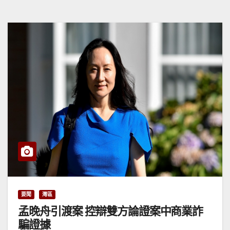
要聞
灣區
孟晚舟引渡案 控辯雙方論證案中商業詐
騙證據