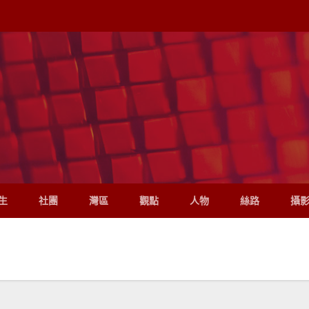
生
社團
灣區
觀點
人物
絲路
攝