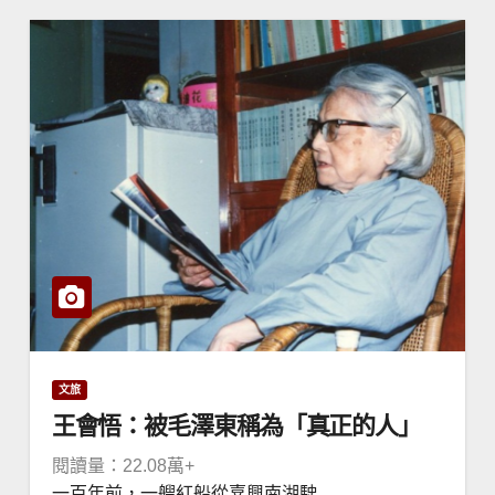
文旅
王會悟：被毛澤東稱為「真正的人」
閱讀量：22.08萬+
一百年前，一艘紅船從嘉興南湖駛...