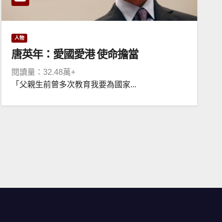
人物
唐英年：愛國愛港 使命擔當
閱讀量：32.48萬+
「父親生前曾多次教育我要為國家...