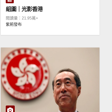
攝影
組圖｜光影香港
閱讀量：21.95萬+
紫荊發布