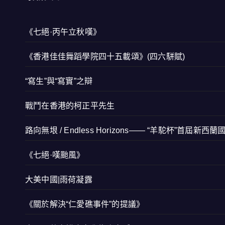
《七絕·丙午立秋嘆》
《香港佳佳舞蹈學院四十五載頌》(四六駢賦)
“寫生”與“寫實”之辯
戰鬥在香港的柯正平先生
路向無垠 / Endless Horizons—— “羊駝杯”首屆新
《七絕·嘆颱風》
大美中國|雨荷凝露
《關於解決“仁愛礁事件”的提議》