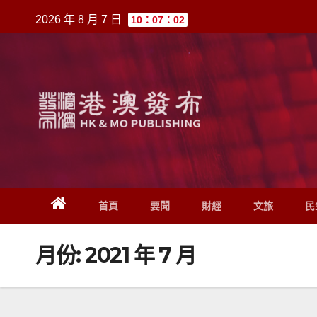
跳
2026 年 8 月 7 日
10：07：02
至
內
容
首頁
要聞
財經
文旅
民
月份:
2021 年 7 月