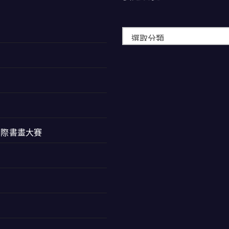
快
速
瀏
覽
西蘭國際書畫大賽