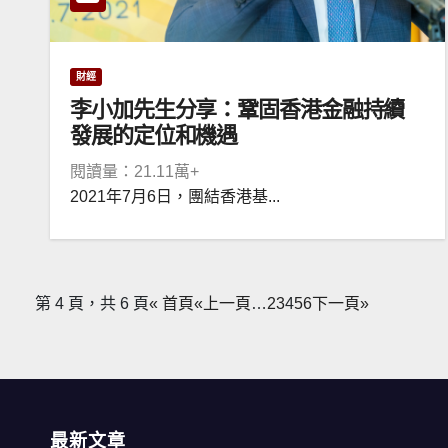
財經
李小加先生分享：鞏固香港金融持續
發展的定位和機遇
閱讀量：21.11萬+
2021年7月6日，團結香港基...
第 4 頁，共 6 頁
« 首頁
«上一頁
…
2
3
4
5
6
下一頁»
最新文章