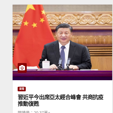
要聞
習近平今出席亞太經合峰會 共商抗疫
推動復甦
閱讀量：20.37萬+