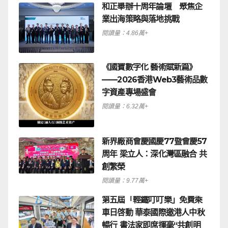
和正舉辦十周年論壇 聚焦企
業出海策略與落地挑戰
閱讀量：4.86萬+
《國寶數字化 藝術賦新篇》
——2026香港Web3藝術品數
字資產專場盛會
閱讀量：6.32萬+
新界廠商會慶國慶77暨會慶57
周年 梁立人：深化灣區融合 共
創繁榮
閱讀量：9.77萬+
第五屆「輕鐵叮叮樂」免費乘
車日啓動 華泰國際邀港人中秋
暢行 書法家即席揮毫“共創明