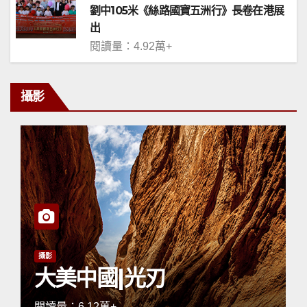
劉中105米《絲路國寶五洲行》長卷在港展
出
閱讀量：4.92萬+
攝影
攝影
大美中國|光刃
閱讀量：6.12萬+