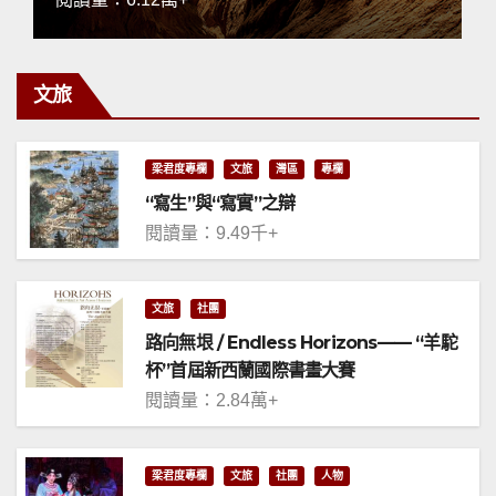
文旅
梁君度專欄
文旅
灣區
專欄
“寫生”與“寫實”之辯
閱讀量：9.49千+
文旅
社團
路向無垠 / Endless Horizons—— “羊駝
杯”首屆新西蘭國際書畫大賽
閱讀量：2.84萬+
梁君度專欄
文旅
社團
人物