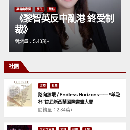
梁君度專欄
民生
觀點
《黎智英反中亂港 終受制
裁》
閱讀量：5.43萬+
社團
文旅
社團
路向無垠 / Endless Horizons—— “羊駝
杯”首屆新西蘭國際書畫大賽
閱讀量：2.84萬+
梁君度專欄
文旅
社團
人物