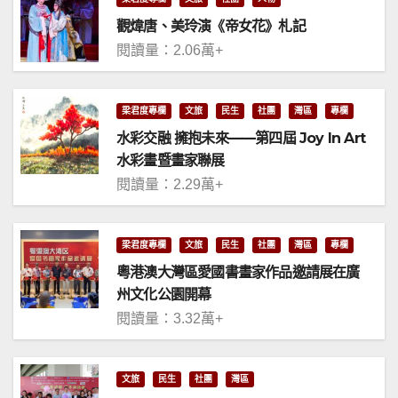
觀煒唐、美玲演《帝女花》札記
閱讀量：2.06萬+
梁君度專欄
文旅
民生
社團
灣區
專欄
水彩交融 擁抱未來——第四屆 Joy In Art
水彩畫暨畫家聯展
閱讀量：2.29萬+
梁君度專欄
文旅
民生
社團
灣區
專欄
粵港澳大灣區愛國書畫家作品邀請展在廣
州文化公園開幕
閱讀量：3.32萬+
文旅
民生
社團
灣區