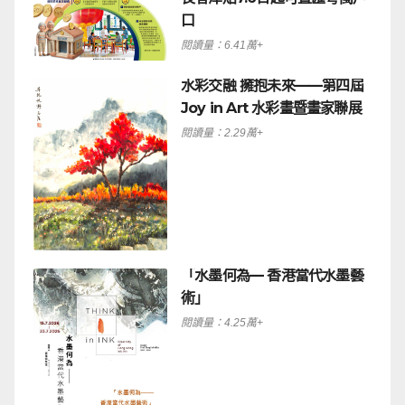
口
閱讀量：6.41萬+
水彩交融 擁抱未來——第四屆
Joy in Art 水彩畫暨畫家聯展
閱讀量：2.29萬+
「水墨何為— 香港當代水墨藝
術」
閱讀量：4.25萬+