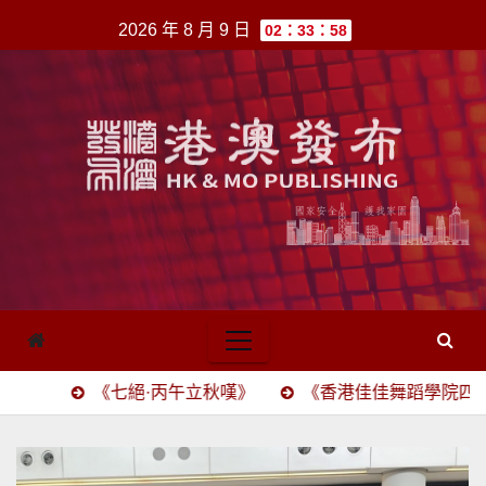
跳
2026 年 8 月 9 日
02：33：58
至
內
容
《七絕·丙午立秋嘆》
《香港佳佳舞蹈學院四十五載頌》(四