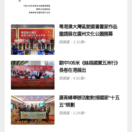
粵港澳大灣區愛國書畫家作品
邀請展在廣州文化公園開幕
閱讀量：3.32萬+
劉中105米《絲路國寶五洲行》
長卷在港展出
閱讀量：4.92萬+
廣青總舉辦活動對接國家“十五
五”規劃
閱讀量：2.29萬+