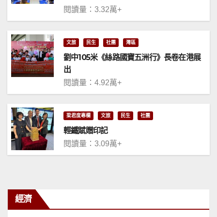
閱讀量：3.32萬+
文旅
民生
社團
灣區
劉中105米《絲路國寶五洲行》長卷在港展
出
閱讀量：4.92萬+
梁君度專欄
文旅
民生
社團
輕鐵賦贈印記
閱讀量：3.09萬+
經濟