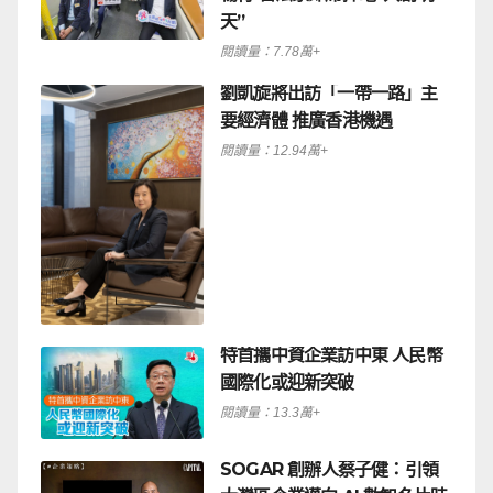
天”
閱讀量：7.78萬+
劉凱旋將出訪「一帶一路」主
要經濟體 推廣香港機遇
閱讀量：12.94萬+
特首攜中資企業訪中東 人民幣
國際化或迎新突破
閱讀量：13.3萬+
SOGAR 創辦人蔡子健：引領