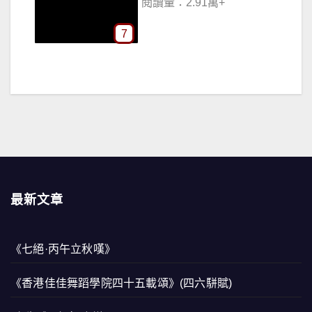
閱讀量：2.91萬+
7
最新文章
《七絕·丙午立秋嘆》
《香港佳佳舞蹈學院四十五載頌》(四六駢賦)