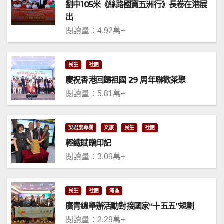
劉中105米《絲路國寶五洲行》長卷在港展
出
閱讀量：4.92萬+
民生
社團
慶祝香港回歸祖國 29 周年聯歡茶聚
閱讀量：5.81萬+
梁君度專欄
文旅
民生
社團
輕鐵賦贈印記
閱讀量：3.09萬+
民生
社團
灣區
廣青總舉辦活動對接國家“十五五”規劃
閱讀量：2.29萬+