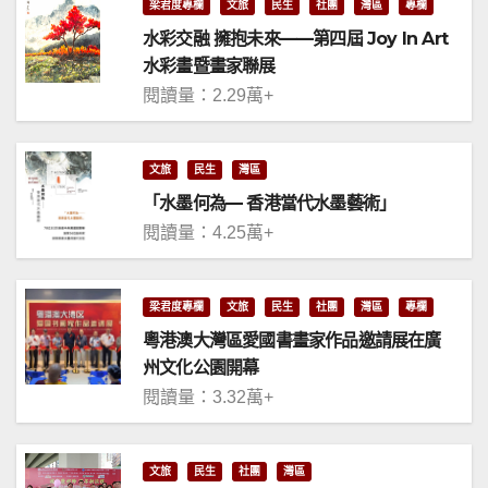
梁君度專欄
文旅
民生
社團
灣區
專欄
水彩交融 擁抱未來——第四屆 Joy In Art
水彩畫暨畫家聯展
閱讀量：2.29萬+
文旅
民生
灣區
「水墨何為— 香港當代水墨藝術」
閱讀量：4.25萬+
梁君度專欄
文旅
民生
社團
灣區
專欄
粵港澳大灣區愛國書畫家作品邀請展在廣
州文化公園開幕
閱讀量：3.32萬+
文旅
民生
社團
灣區