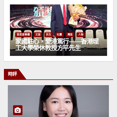
梁君度專欄
文旅
民生
社團
灣區
人物
家國駐心，愛港篤行——香港理
工大學榮休教授方平先生
時評