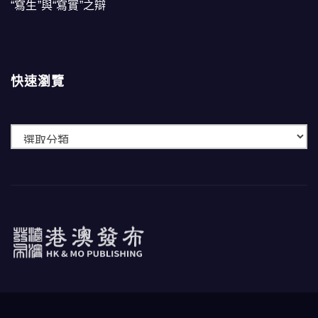
“寫生”與“寫實”之辯
快速瀏覽
快
速
瀏
覽
港澳發布
HK & MO PUBLISHING