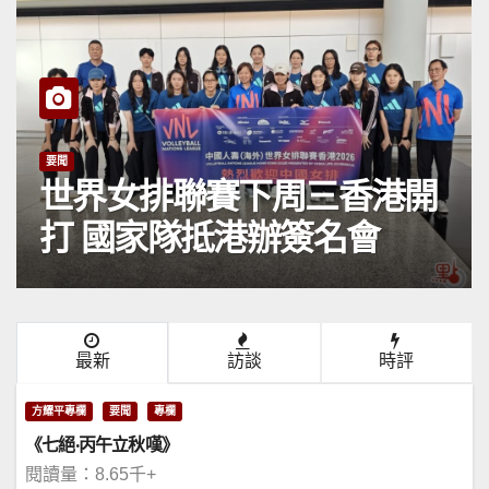
要聞
世界女排聯賽下周三香港開
打 國家隊抵港辦簽名會
最新
訪談
時評
方耀平專欄
要聞
專欄
《七絕·丙午立秋嘆》
閱讀量：8.65千+