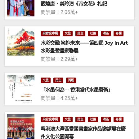
觀煒唐、美玲演《帝女花》札記
閱讀量：2.06萬+
梁君度專欄
文旅
民生
社團
灣區
專欄
水彩交融 擁抱未來——第四屆 Joy In Art
水彩畫暨畫家聯展
閱讀量：2.29萬+
文旅
民生
灣區
「水墨何為— 香港當代水墨藝術」
閱讀量：4.25萬+
梁君度專欄
文旅
民生
社團
灣區
專欄
粵港澳大灣區愛國書畫家作品邀請展在廣
州文化公園開幕