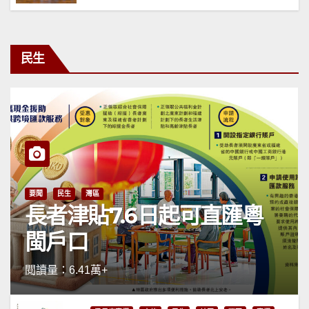
民生
要聞
民生
灣區
長者津貼7.6日起可直匯粵
閩戶口
閱讀量：6.41萬+