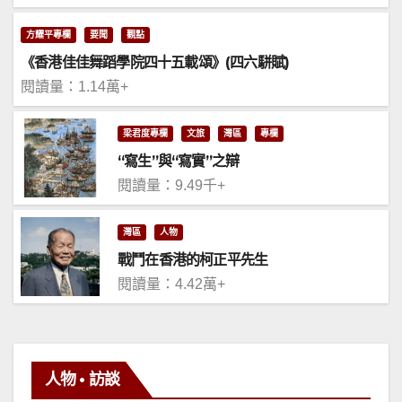
方耀平專欄
要聞
觀點
《香港佳佳舞蹈學院四十五載頌》(四六駢賦)
閱讀量：1.14萬+
梁君度專欄
文旅
灣區
專欄
“寫生”與“寫實”之辯
閱讀量：9.49千+
灣區
人物
戰鬥在香港的柯正平先生
閱讀量：4.42萬+
人物 • 訪談