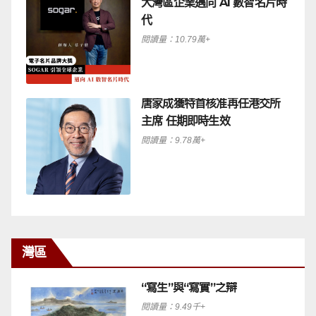
大灣區企業邁向 AI 數智名片時
代
閱讀量：10.79萬+
唐家成獲特首核准再任港交所
主席 任期即時生效
閱讀量：9.78萬+
灣區
“寫生”與“寫實”之辯
閱讀量：9.49千+