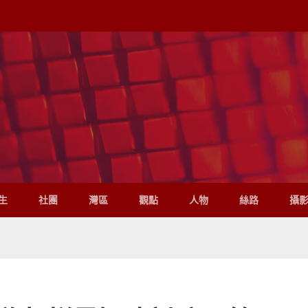
生
社團
灣區
觀點
人物
絲路
攝