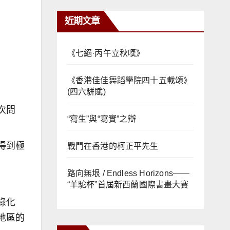
近期文章
《七絕·丙午立秋嘆》
《香港佳佳舞蹈學院四十五載頌》
(四六駢賦)
次問
“寫生”與“寫實”之辯
得到極
戰鬥在香港的柯正平先生
路向無垠 / Endless Horizons——
“羊駝杯”首屆新西蘭國際書畫大賽
綠化
地區的