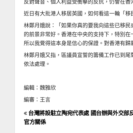
反對聲音、個人利益受衝擊的反抗，仍會在香
近日有大批港人移居英國，如何看這一輪「移
林鄭月娥說：「如果你真的要我向這些已移民
的前景非常好。香港在中央的支持下，特別在
所以我覺得這本身是信心的保證。對香港有歸
林鄭月娥又指，區議員宣誓的籌備工作已到尾
依法處理。
編輯：魏雅欣
編審：王言
文
台灣將設駐立陶宛代表處 國台辦與外交部
章
官方關係