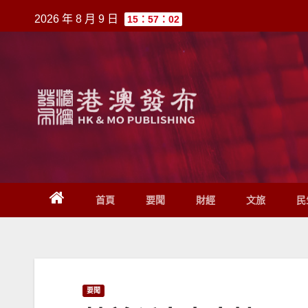
跳
2026 年 8 月 9 日
15：57：02
至
內
容
首頁
要聞
財經
文旅
民
要聞