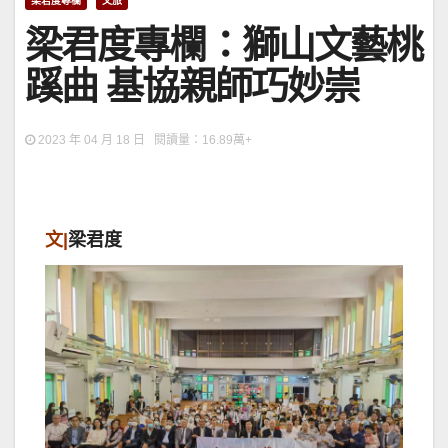
梁君度專欄
文旅
梁君度專欄：獅山文藝桃
蹊曲 基協親師巧妙崇
2023 年 04 月 18 日 閱讀量：16.89萬+
文|
梁君度