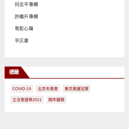
何志平專欄
許繼升專欄
粵影心聲
平仄書
標籤
COVID-19
北京冬奧會
東京奧運冠軍
立法會選舉2021
開年觀察