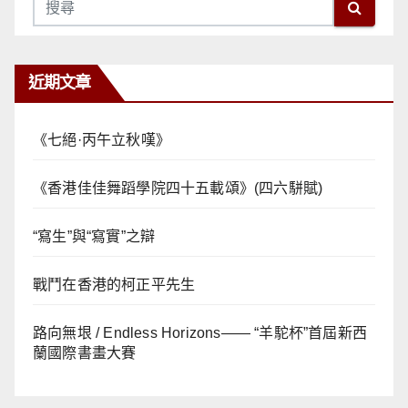
近期文章
《七絕·丙午立秋嘆》
《香港佳佳舞蹈學院四十五載頌》(四六駢賦)
“寫生”與“寫實”之辯
戰鬥在香港的柯正平先生
路向無垠 / Endless Horizons—— “羊駝杯”首屆新西
蘭國際書畫大賽