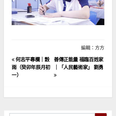
編輯：方方
文
何志平專欄｜穀
善傳正能量 福臨百姓家
章
雨（癸卯年辰月初
｜「人民藝術家」 劉勇
一）
導
覽