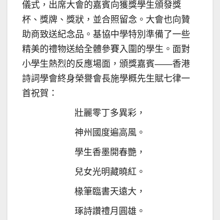
儀式，出席大會的嘉賓向獲獎學生頒發獎
杯、獎牌、獎狀，並合照留念。大會也向贊
助商致送紀念品。基協中學特別準備了一些
精美的禮物送給全體參賽入圍的學生。面對
小學生熱烈的反應場面，頒獎嘉賓——香港
詩詞學會終身榮譽會長施學概先生賦七律一
首祝賀：
壯麗零丁多異彩，
神州國度遍高風。
學生香墨開春艷，
兒女光明藏曉紅。
椽筆臨書天遠大，
琢詩讚禮月圓雄。