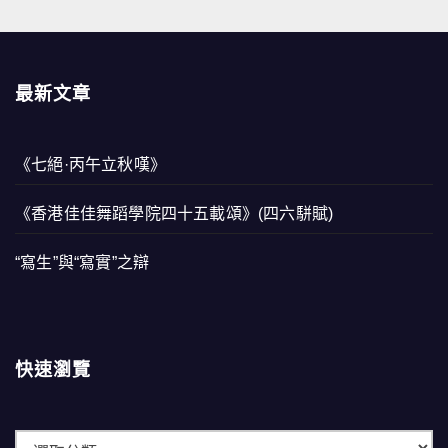
最新文章
《七絕·丙午立秋嘆》
《香港佳佳舞蹈學院四十五載頌》(四六駢賦)
“寫生”與“寫實”之辯
快速瀏覽
快