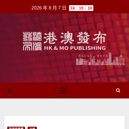
跳
2026 年 8 月 7 日
16：15：10
至
內
容