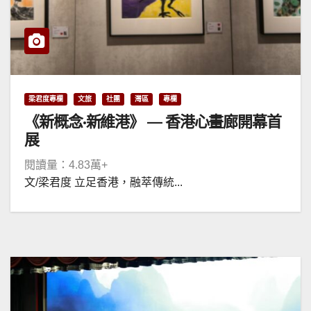
梁君度專欄
文旅
社團
灣區
專欄
《新概念·新維港》 — 香港心畫廊開幕首
展
閱讀量：4.83萬+
文/梁君度 立足香港，融萃傳統...