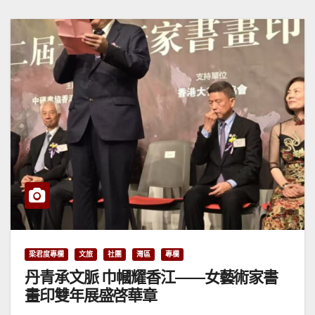
梁君度專欄
文旅
社團
灣區
專欄
丹青承文脈 巾幗耀香江——女藝術家書
畫印雙年展盛啓華章