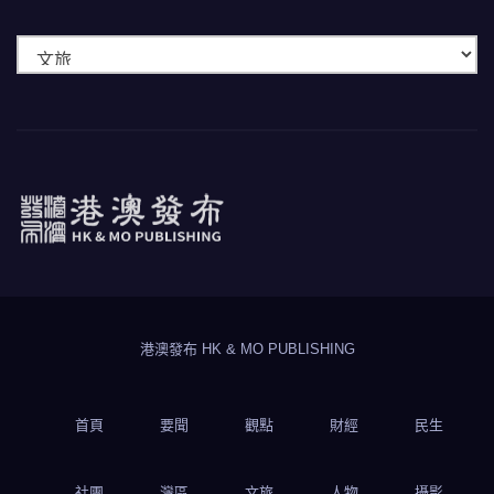
快
速
瀏
覽
港澳發布
HK & MO PUBLISHING
港澳發布 HK & MO PUBLISHING
首頁
要聞
觀點
財經
民生
社團
灣區
文旅
人物
攝影