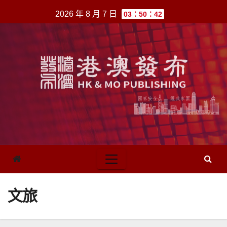
跳
2026 年 8 月 7 日
03：50：42
至
內
容
文旅