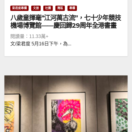
梁君度專欄
文旅
社團
灣區
專欄
八歲童揮毫“江河萬古流”，七十少年競技
機場博覽館——慶回歸29周年全港書畫
大賽燃動香江
閱讀量：11.33萬+
文/梁君度 5月16日下午，為...