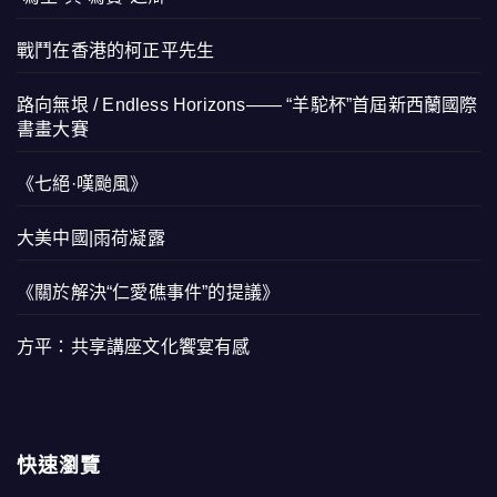
戰鬥在香港的柯正平先生
路向無垠 / Endless Horizons—— “羊駝杯”首屆新西蘭國際
書畫大賽
《七絕·嘆颱風》
大美中國|雨荷凝露
《關於解決“仁愛礁事件”的提議》
方平：共享講座文化饗宴有感
快速瀏覽