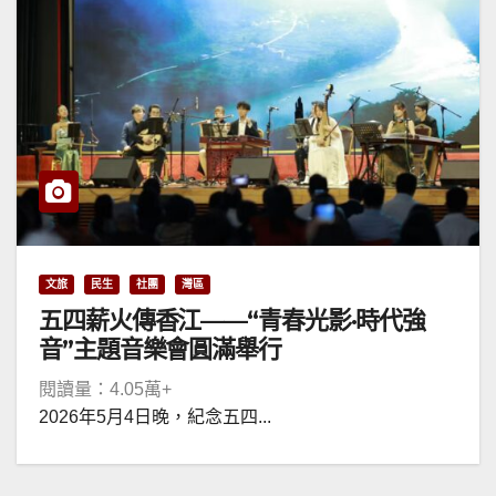
文旅
民生
社團
灣區
五四薪火傳香江——“青春光影·時代強
音”主題音樂會圓滿舉行
閱讀量：4.05萬+
2026年5月4日晚，紀念五四...