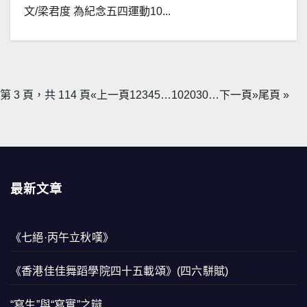
文/梁君度 為紀念五四運動10...
第 3 頁，共 114 頁
«上一頁
1
2
3
4
5
…
10
20
30
…
下一頁»
尾頁 »
最新文章
《七絕·丙午立秋嘆》
《香港佳佳舞蹈學院四十五載頌》(四六駢賦)
“寫生”與“寫實”之辯