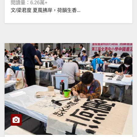
閱讀量：6.26萬+
文/梁君度 夏風拂岸，荷韻生香...