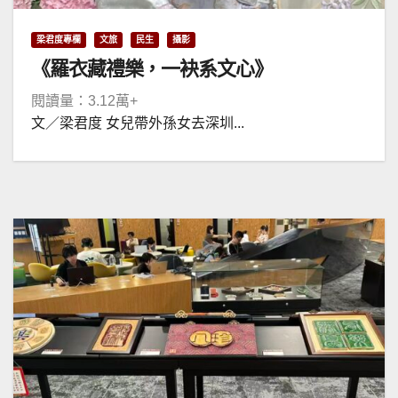
梁君度專欄
文旅
民生
攝影
《羅衣藏禮樂，一袂系文心》
閱讀量：3.12萬+
文／梁君度 女兒帶外孫女去深圳...