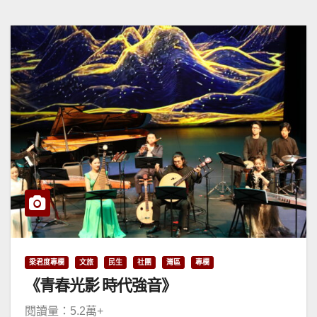
梁君度專欄
文旅
民生
社團
灣區
專欄
《青春光影 時代強音》
閱讀量：5.2萬+