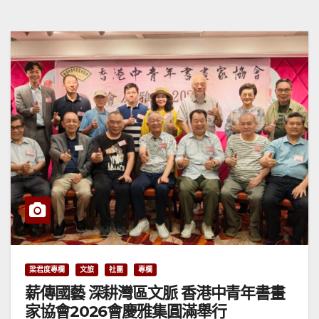
梁君度專欄
文旅
社團
專欄
薪傳國藝 深耕灣區文脈 香港中青年書畫
家協會2026會慶雅集圓滿舉行