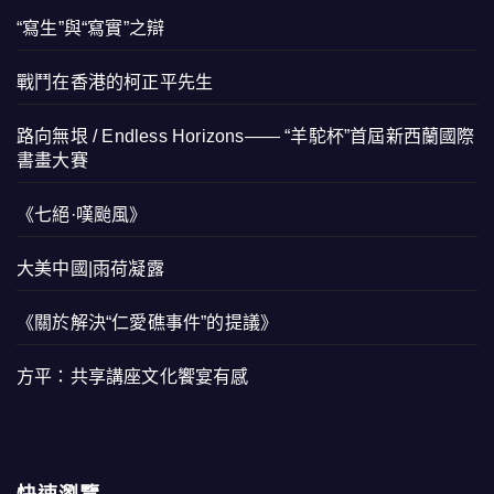
“寫生”與“寫實”之辯
戰鬥在香港的柯正平先生
路向無垠 / Endless Horizons—— “羊駝杯”首屆新西蘭國際
書畫大賽
《七絕·嘆颱風》
大美中國|雨荷凝露
《關於解決“仁愛礁事件”的提議》
方平：共享講座文化饗宴有感