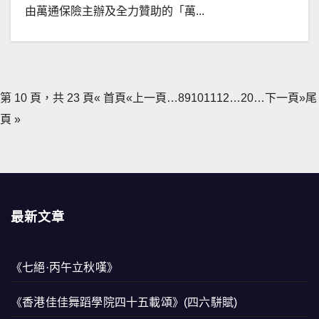
由萬通保險主辦及全力贊助的「萬...
第 10 頁，共 23 頁
« 首頁
«上一頁
…
8
9
10
11
12
…
20
…
下一頁»
尾
頁 »
最新文章
《七絕·丙午立秋嘆》
《香港佳佳舞蹈學院四十五載頌》(四六駢賦)