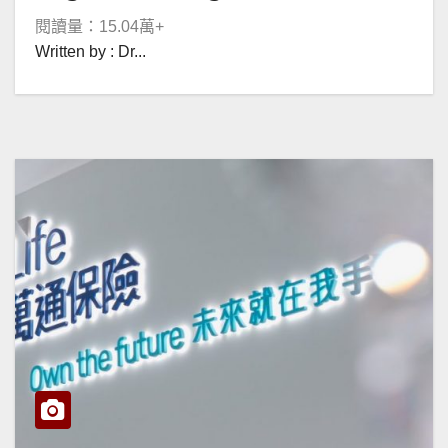
Compliance Act
閱讀量：15.04萬+
Written by : Dr...