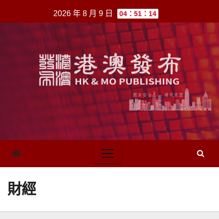
跳
2026 年 8 月 9 日
04：51：14
至
內
容
財經