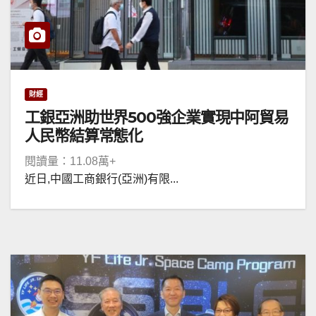
財經
工銀亞洲助世界500強企業實現中阿貿易
人民幣結算常態化
閱讀量：11.08萬+
近日,中國工商銀行(亞洲)有限...