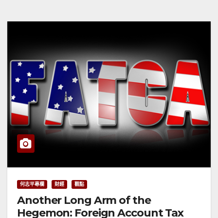
何志平專欄
財經
觀點
Another Long Arm of the
Hegemon: Foreign Account Tax