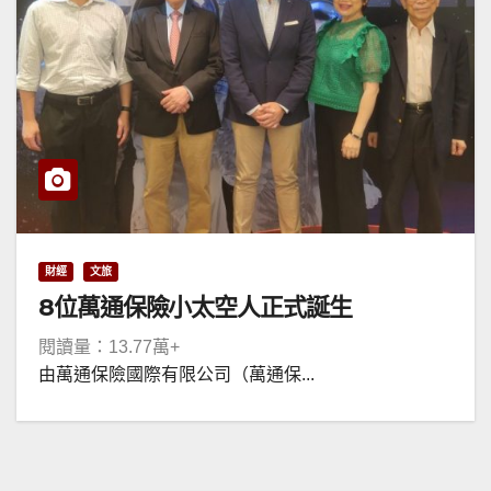
財經
文旅
8位萬通保險小太空人正式誕生
閱讀量：13.77萬+
由萬通保險國際有限公司（萬通保...