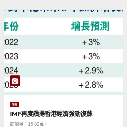
財經
IMF再度讚揚香港經濟強勁復蘇
閱讀量：15.82萬+