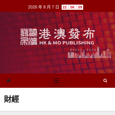
跳
2026 年 8 月 7 日
22：06：59
至
內
容
財經