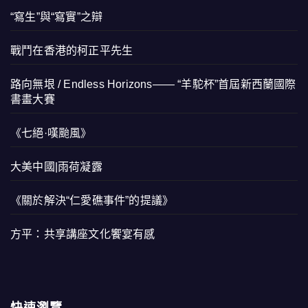
“寫生”與“寫實”之辯
戰鬥在香港的柯正平先生
路向無垠 / Endless Horizons—— “羊駝杯”首屆新西蘭國際
書畫大賽
《七絕·嘆颱風》
大美中國|雨荷凝露
《關於解決“仁愛礁事件”的提議》
方平：共享講座文化饗宴有感