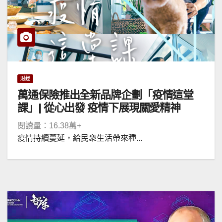
財經
萬通保險推出全新品牌企劃「疫情這堂
課」| 從心出發 疫情下展現關愛精神
閱讀量：16.38萬+
疫情持續蔓延，給民衆生活帶來種...