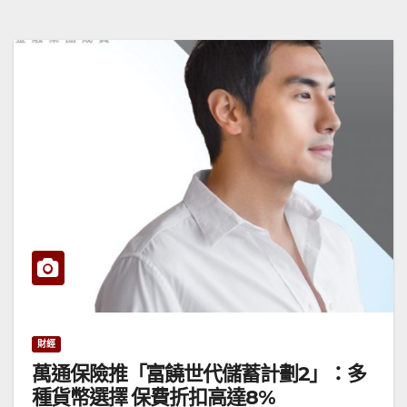
財經
萬通保險推「富饒世代儲蓄計劃2」：多
種貨幣選擇 保費折扣高達8%