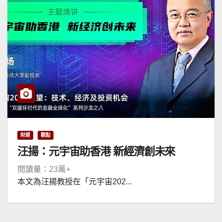
財經
觀點
汪揚：元宇宙助香港 新經濟創未來
閱讀量：23萬+
本文為汪揚教授在「元宇宙202...