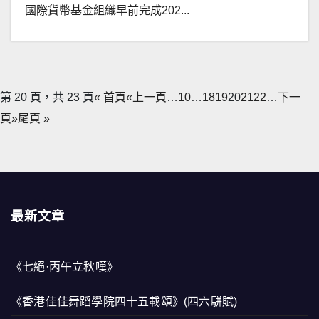
國際貨幣基金組織早前完成202...
第 20 頁，共 23 頁
« 首頁
«上一頁
…
10
…
18
19
20
21
22
…
下一
頁»
尾頁 »
最新文章
《七絕·丙午立秋嘆》
《香港佳佳舞蹈學院四十五載頌》(四六駢賦)