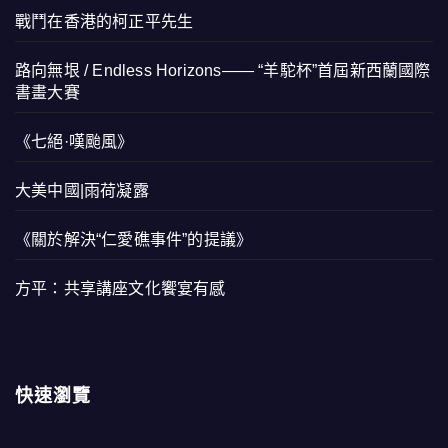
戰鬥在香港的柯正平先生
路向無垠 / Endless Horizons—— “羊駝杯”首屆新西蘭國際
書畫大賽
《七絕·嘆颱風》
大美中國|雨荷凝露
《關於解決“仁愛礁事件”的提議》
方平：共享講座文化饗宴有感
快速瀏覽