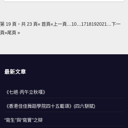
第 19 頁，共 23 頁
« 首頁
«上一頁
…
10
…
17
18
19
20
21
…
下一
頁»
尾頁 »
最新文章
《七絕·丙午立秋嘆》
《香港佳佳舞蹈學院四十五載頌》(四六駢賦)
“寫生”與“寫實”之辯