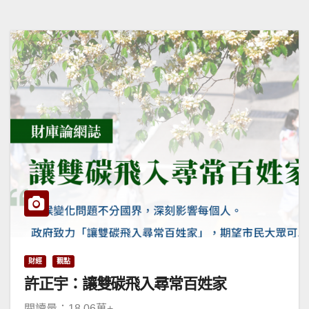
財經
觀點
許正宇：讓雙碳飛入尋常百姓家
閱讀量：18.06萬+