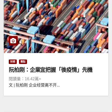
財經
觀點
阮柏刚：企業宜把握「後疫情」先機
閱讀量：16.42萬+
文 | 阮柏刚 企业经营离不开...