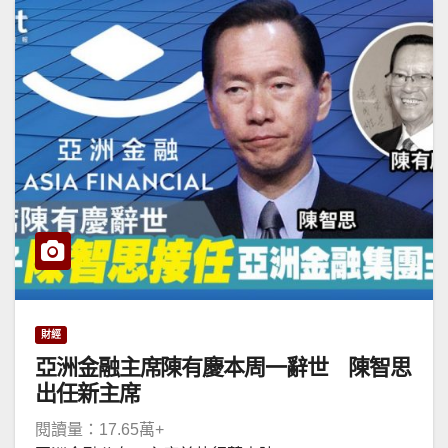
財經
亞洲金融主席陳有慶本周一辭世 陳智思
出任新主席
閱讀量：17.65萬+