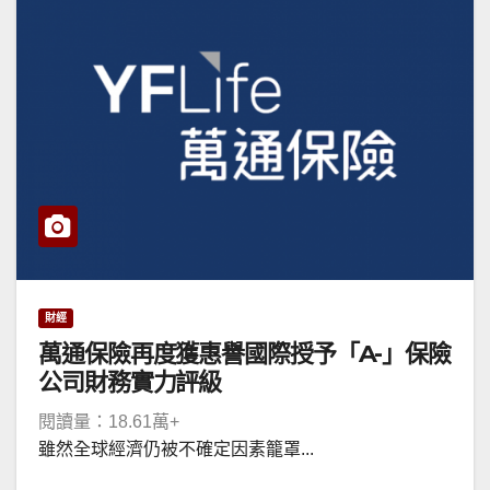
財經
萬通保險再度獲惠譽國際授予「A-」保險
公司財務實力評級
閱讀量：18.61萬+
雖然全球經濟仍被不確定因素籠罩...