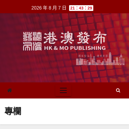
跳
2026 年 8 月 7 日
21：43：29
至
內
容
專欄