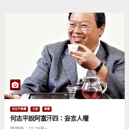
何志平專欄
文旅
專欄
何志平說阿富汗四：妄言人權
閱讀量：22.29萬+