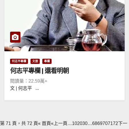
何志平專欄
文旅
專欄
何志平專欄 | 還看明朝
閱讀量：22.59萬+
文 | 何志平 ...
第 71 頁，共 72 頁
« 首頁
«上一頁
…
10
20
30
…
68
69
70
71
72
下一