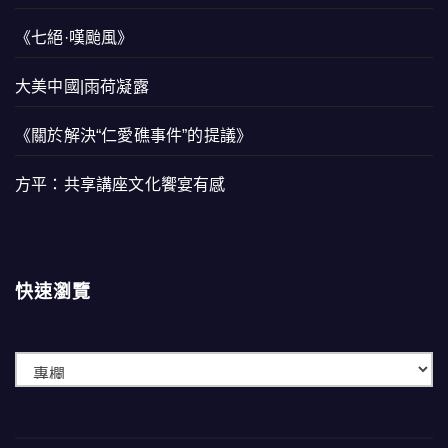
《七絕·嘆颱風》
大美中國|雨荷凝露
《關於解決“仁愛礁事件”的提議》
方平：共享講座文化饗宴有感
快速瀏覽
快
速
瀏