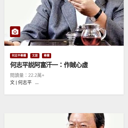
何志平專欄
文旅
專欄
何志平説阿富汗一：作賊心虛
閱讀量：22.2萬+
文 | 何志平 ...