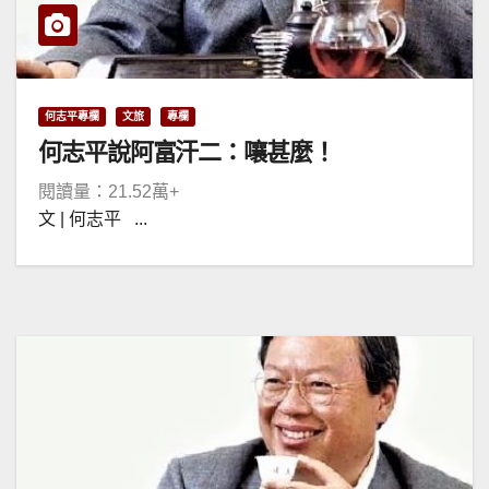
何志平專欄
文旅
專欄
何志平說阿富汗二：嚷甚麼！
閱讀量：21.52萬+
文 | 何志平 ...