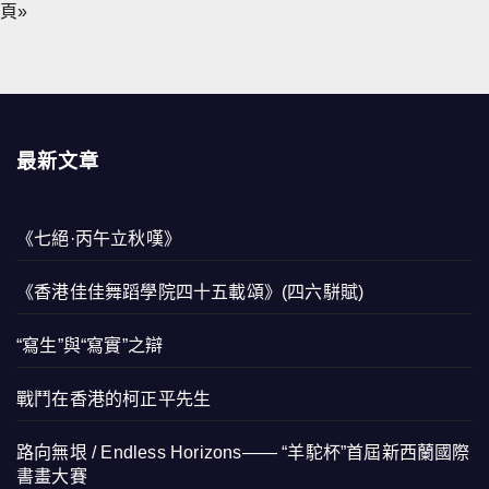
頁»
最新文章
《七絕·丙午立秋嘆》
《香港佳佳舞蹈學院四十五載頌》(四六駢賦)
“寫生”與“寫實”之辯
戰鬥在香港的柯正平先生
路向無垠 / Endless Horizons—— “羊駝杯”首屆新西蘭國際
書畫大賽