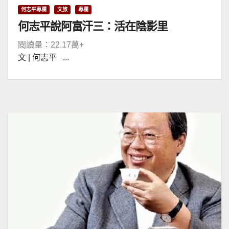
何志平專欄
文旅
專欄
何志平說阿富汗三：活在陰影里
閱讀量：22.17萬+
文 | 何志平 ...